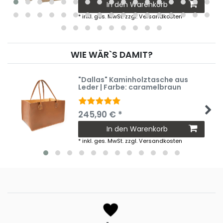
In den Warenkorb
*
inkl. ges. MwSt.
zzgl.
Versandkosten
WIE WÄR`S DAMIT?
"Dallas" Kaminholztasche aus
Leder | Farbe: caramelbraun
245,90 € *
In den Warenkorb
*
inkl. ges. MwSt.
zzgl.
Versandkosten