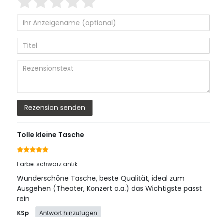
1
2
3
4
5
von
von
von
von
von
5
5
5
5
5
Ihr
Platzhalter
Anzeigename
Bewertungssternen
Bewertungssternen
Bewertungssternen
Bewertungssterne
Bewertungsster
(optional)
Titel
Rezensionstext
Rezension senden
Tolle kleine Tasche
Farbe: schwarz antik
Wunderschöne Tasche, beste Qualität, ideal zum
Ausgehen (Theater, Konzert o.a.) das Wichtigste passt
rein
KSp
Antwort hinzufügen