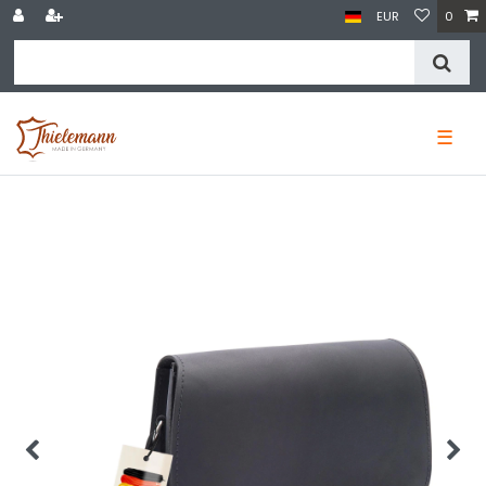
EUR
0
☰