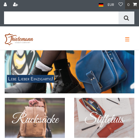
EUR
0
☰