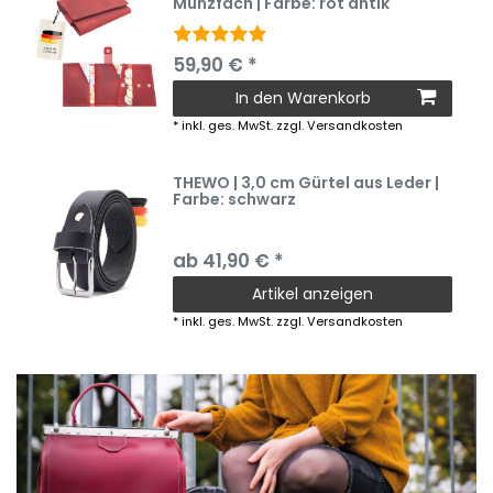
Münzfach | Farbe: rot antik
59,90 € *
In den Warenkorb
*
inkl. ges. MwSt.
zzgl.
Versandkosten
THEWO | 3,0 cm Gürtel aus Leder |
Farbe: schwarz
ab 41,90 € *
Artikel anzeigen
*
inkl. ges. MwSt.
zzgl.
Versandkosten