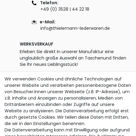
Telefon:
+49 (0) 3528 | 44 22 18
e-Mail:
info@thielemann-lederwaren.de
WERKSVERKAUF
Erleben Sie direkt in unserer Manufaktur eine
unglaublich große Auswahl an Taschenund finden
Sie Ihr neues Lieblingsstück!
Öffnungszeiten:
Wir verwenden Cookies und ähnliche Technologien auf
Montag - Freitag
unserer Website und verarbeiten personenbezogene Daten
07.00 - 12.00 Uhr und 13.00 - 15.00 Uhr
von Besucher:innen unserer Webseite (z.B. IP-Adresse), um
z.B. Inhalte und Anzeigen zu personalisieren, Medien von
zusätzlich Dienstag
Drittanbietern einzubinden oder Zugriffe auf unsere
13.00 - 18.00 Uhr
Website zu analysieren. Die Datenverarbeitung erfolgt erst
durch gesetzte Cookies. Wir teilen diese Daten mit Dritten,
SERVICE
die wir in den Einstellungen benennen.
Die Datenverarbeitung kann mit Einwilligung oder aufgrund
Versand & Lieferung