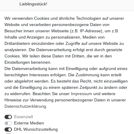
Lieblingsstück!
Öffnungszeiten:
Wir verwenden Cookies und ähnliche Technologien auf unserer
Montag - Freitag
Website und verarbeiten personenbezogene Daten von
07.00 - 12.00 Uhr und 13.00 - 15.00 Uhr
Besucher:innen unserer Webseite (z.B. IP-Adresse), um z.B.
Inhalte und Anzeigen zu personalisieren, Medien von
zusätzlich Dienstag
Drittanbietern einzubinden oder Zugriffe auf unsere Website zu
13.00 - 18.00 Uhr
analysieren. Die Datenverarbeitung erfolgt erst durch gesetzte
Cookies. Wir teilen diese Daten mit Dritten, die wir in den
SERVICE
Einstellungen benennen.
Die Datenverarbeitung kann mit Einwilligung oder aufgrund eines
Versand & Lieferung
berechtigten Interesses erfolgen. Die Zustimmung kann erteilt
Zahlungsmöglichkeiten
oder abgelehnt werden. Es besteht das Recht, nicht einzuwilligen
Rückgabe & Umtausch
und die Einwilligung zu einem späteren Zeitpunkt zu ändern oder
AGB
zu widerrufen. Beachten Sie unser
Impressum
und weitere
Datenschutzerklärung
Hinweise zur Verwendung personenbezogener Daten in unserer
Widerrufsrecht
Daten­schutz­erklärung
.
Widerrufsformular
Impressum
Essenziell
Externe Medien
DHL Wunschzustellung