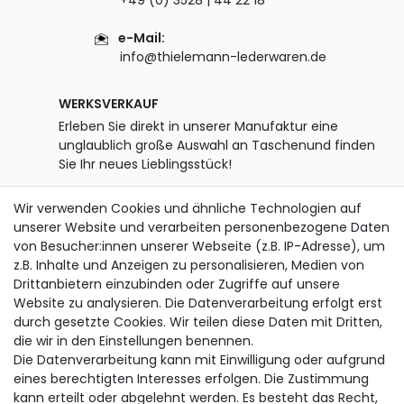
+49 (0) 3528 | 44 22 18
e-Mail:
info@thielemann-lederwaren.de
WERKSVERKAUF
Erleben Sie direkt in unserer Manufaktur eine
unglaublich große Auswahl an Taschenund finden
Sie Ihr neues Lieblingsstück!
Öffnungszeiten:
Wir verwenden Cookies und ähnliche Technologien auf
Montag - Freitag
unserer Website und verarbeiten personenbezogene Daten
07.00 - 12.00 Uhr und 13.00 - 15.00 Uhr
von Besucher:innen unserer Webseite (z.B. IP-Adresse), um
z.B. Inhalte und Anzeigen zu personalisieren, Medien von
zusätzlich Dienstag
Drittanbietern einzubinden oder Zugriffe auf unsere
13.00 - 18.00 Uhr
Website zu analysieren. Die Datenverarbeitung erfolgt erst
durch gesetzte Cookies. Wir teilen diese Daten mit Dritten,
SERVICE
die wir in den Einstellungen benennen.
Die Datenverarbeitung kann mit Einwilligung oder aufgrund
Versand & Lieferung
eines berechtigten Interesses erfolgen. Die Zustimmung
Zahlungsmöglichkeiten
kann erteilt oder abgelehnt werden. Es besteht das Recht,
Rückgabe & Umtausch