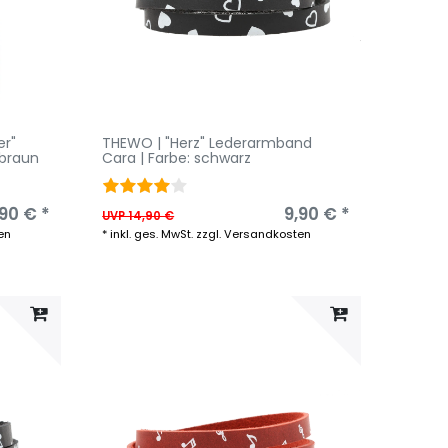
er"
THEWO | "Herz" Lederarmband
 braun
Cara | Farbe: schwarz
90 € *
9,90 € *
UVP 14,90 €
en
*
inkl. ges. MwSt.
zzgl.
Versandkosten