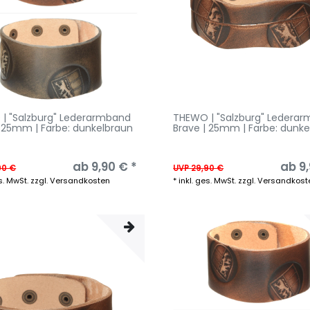
| "Salzburg" Lederarmband
THEWO | "Salzburg" Ledera
| 25mm | Farbe: dunkelbraun
Brave | 25mm | Farbe: dunk
ab 9,90 € *
ab 9,
90 €
UVP 29,90 €
s. MwSt.
zzgl.
Versandkosten
*
inkl. ges. MwSt.
zzgl.
Versandkost