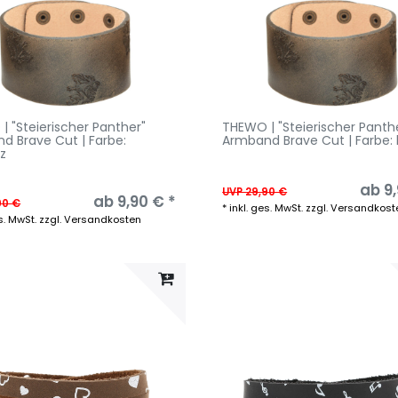
| "Steierischer Panther"
THEWO | "Steierischer Panth
d Brave Cut | Farbe:
Armband Brave Cut | Farbe:
z
ab 9,
UVP 29,90 €
ab 9,90 € *
90 €
*
inkl. ges. MwSt.
zzgl.
Versandkost
s. MwSt.
zzgl.
Versandkosten