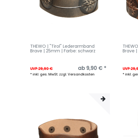
THEWO | "Tirol" Lederarmband
THEWO 
Brave | 25mm | Farbe: schwarz
Brave 
ab 9,90 € *
UVP 29,90 €
UVP 29,
*
inkl. ges. MwSt.
zzgl.
Versandkosten
*
inkl. ge