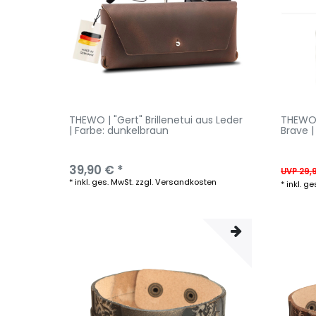
THEWO | "Gert" Brillenetui aus Leder
THEWO 
| Farbe: dunkelbraun
Brave 
39,90 € *
UVP 29,
*
inkl. ges. MwSt.
zzgl.
Versandkosten
*
inkl. ge