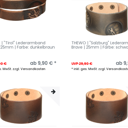
| "Tirol" Lederarmband
THEWO | "Salzburg" Ledera
| 25mm | Farbe: dunkelbraun
Brave | 25mm | Farbe: schwa
ab 9,90 € *
ab 9,
90 €
UVP 29,90 €
s. MwSt.
zzgl.
Versandkosten
*
inkl. ges. MwSt.
zzgl.
Versandkost