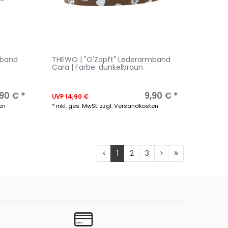
mband
THEWO | "O'Zapft" Lederarmband
Cara | Farbe: dunkelbraun
,90 € *
9,90 € *
UVP 14,90 €
en
*
inkl. ges. MwSt.
zzgl.
Versandkosten
1
2
3