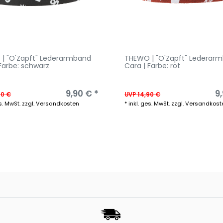
| "O'Zapft" Lederarmband
THEWO | "O'Zapft" Lederar
Farbe: schwarz
Cara | Farbe: rot
9,90 € *
9
90 €
UVP 14,90 €
s. MwSt.
zzgl.
Versandkosten
*
inkl. ges. MwSt.
zzgl.
Versandkost