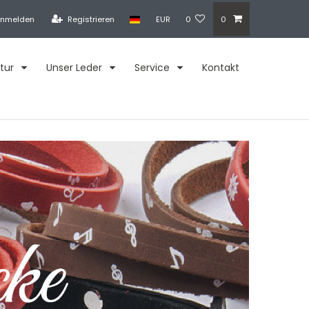
nmelden
Registrieren
EUR
0
0
tur
Unser Leder
Service
Kontakt