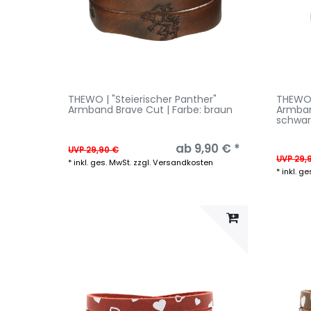
THEWO | "Steierischer Panther"
THEWO 
Armband Brave Cut | Farbe: braun
Armban
schwar
ab 9,90 € *
UVP 29,90 €
UVP 29,
*
inkl. ges. MwSt.
zzgl.
Versandkosten
*
inkl. ge