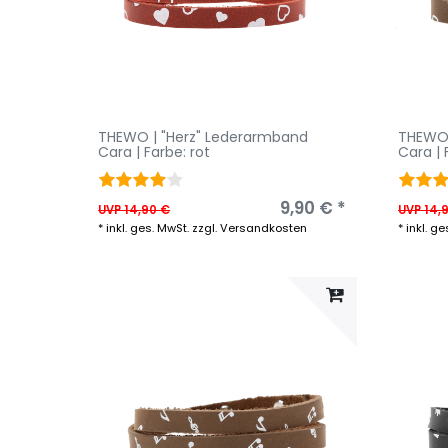
THEWO | "Herz" Lederarmband
THEWO 
Cara | Farbe: rot
Cara |
9,90 € *
UVP 14,90 €
UVP 14,
*
inkl. ges. MwSt.
zzgl.
Versandkosten
*
inkl. ge