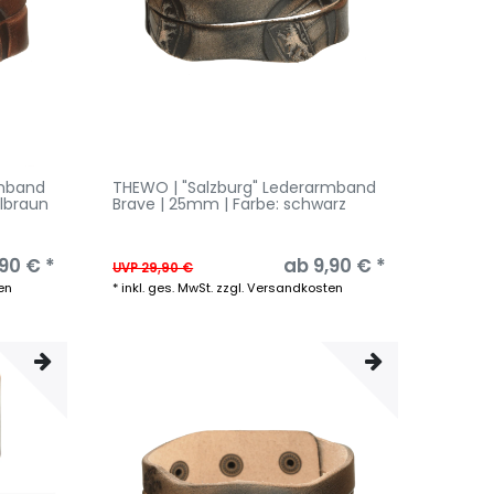
rmband
THEWO | "Salzburg" Lederarmband
elbraun
Brave | 25mm | Farbe: schwarz
90 € *
ab 9,90 € *
UVP 29,90 €
en
*
inkl. ges. MwSt.
zzgl.
Versandkosten