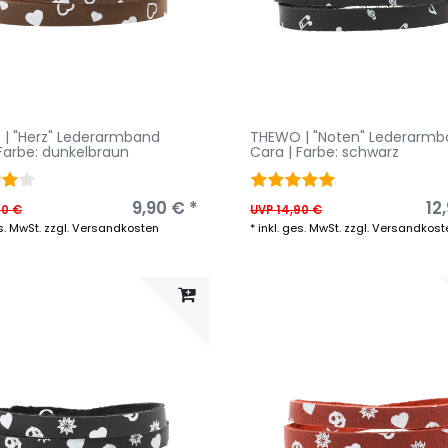
| "Herz" Lederarmband
THEWO | "Noten" Lederarm
 Farbe: dunkelbraun
Cara | Farbe: schwarz
9,90 € *
12
90 €
UVP 14,90 €
s. MwSt.
zzgl.
Versandkosten
*
inkl. ges. MwSt.
zzgl.
Versandkost