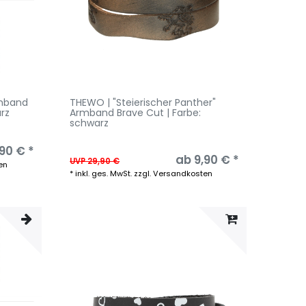
rmband
THEWO | "Steierischer Panther"
rz
Armband Brave Cut | Farbe:
schwarz
90 € *
ab 9,90 € *
UVP 29,90 €
en
*
inkl. ges. MwSt.
zzgl.
Versandkosten