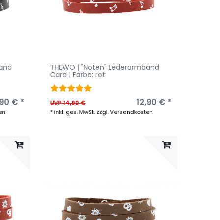
band
THEWO | "Noten" Lederarmband
Cara | Farbe: rot
,90 € *
12,90 € *
UVP 14,90 €
en
*
inkl. ges. MwSt.
zzgl.
Versandkosten