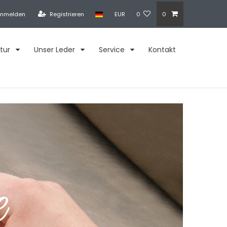
nmelden
Registrieren
EUR
0
0
tur
Unser Leder
Service
Kontakt