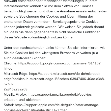
Auswahl entsprechender technischer Einstellungen in Ihrem
Internetbrowser können Sie vor dem Setzen von Cookies
benachrichtigt werden und über die Annahme einzeln entscheiden
sowie die Speicherung der Cookies und Übermittlung der
enthaltenen Daten verhindern. Bereits gespeicherte Cookies
können jederzeit gelöscht werden. Wir weisen Sie jedoch darauf
hin, dass Sie dann gegebenenfalls nicht sämtliche Funktionen
dieser Website vollumfänglich nutzen können.
Unter den nachstehenden Links können Sie sich informieren, wie
Sie die Cookies bei den wichtigsten Browsern verwalten (u.a.
auch deaktivieren) können:
Chrome:
https://support.google.com/accounts/answer/61416?
hl=de
Microsoft Edge:
https://support.microsoft.com/de-de/microsoft-
edge/cookies-in-microsoft-edge-lB6schen-63947406-40ac-c3b8-
57b9-
2a946a29ae09
Mozilla Firefox:
https://support.mozilla.org/de/kb/cookies-
erlauben-und-ablehnen
Safari:
https://support.apple.com/de-de/guide/safari/manage-
cookies-and-website-data-sfri11471/mac