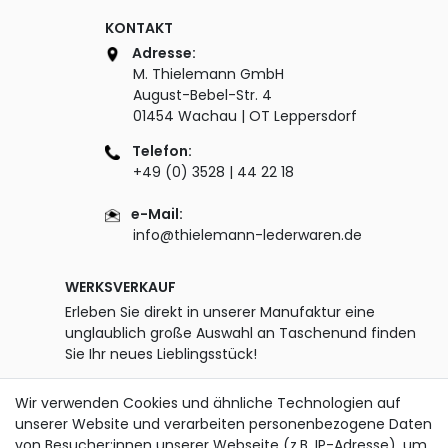
KONTAKT
Adresse:
M. Thielemann GmbH
August-Bebel-Str. 4
01454 Wachau | OT Leppersdorf
Telefon:
+49 (0) 3528 | 44 22 18
e-Mail:
info@thielemann-lederwaren.de
WERKSVERKAUF
Erleben Sie direkt in unserer Manufaktur eine
unglaublich große Auswahl an Taschenund finden
Sie Ihr neues Lieblingsstück!
Öffnungszeiten:
Wir verwenden Cookies und ähnliche Technologien auf
Montag - Freitag
unserer Website und verarbeiten personenbezogene Daten
07.00 - 12.00 Uhr und 13.00 - 15.00 Uhr
von Besucher:innen unserer Webseite (z.B. IP-Adresse), um