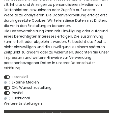
z.B. Inhalte und Anzeigen zu personalisieren, Medien von
zusätzlich Dienstag
Drittanbietern einzubinden oder Zugriffe auf unsere
13.00 - 18.00 Uhr
Website zu analysieren. Die Datenverarbeitung erfolgt erst
durch gesetzte Cookies. Wir teilen diese Daten mit Dritten,
SERVICE
die wir in den Einstellungen benennen.
Versand & Lieferung
Die Datenverarbeitung kann mit Einwilligung oder aufgrund
Zahlungsmöglichkeiten
eines berechtigten Interesses erfolgen. Die Zustimmung
Rückgabe & Umtausch
kann erteilt oder abgelehnt werden. Es besteht das Recht,
AGB
nicht einzuwilligen und die Einwilligung zu einem späteren
Datenschutzerklärung
Zeitpunkt zu ändern oder zu widerrufen. Beachten Sie unser
Widerrufsrecht
Impressum
und weitere Hinweise zur Verwendung
Widerrufsformular
personenbezogener Daten in unserer
Daten­schutz­
Impressum
erklärung
.
Essenziell
Externe Medien
DHL Wunschzustellung
PayPal
Funktional
© Copyright M. Thielemann GmbH 2026 | Alle Rechte
Weitere Einstellungen
vorbehalten.