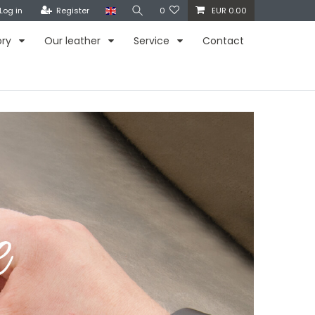
Log in
Register
0
EUR 0.00
ory
Our leather
Service
Contact