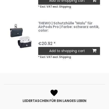
Add to shopping cart
*
Excl. VAT
excl.
Shipping
THEWO | Schutzhülle "Malu" für
AirPods Pro | Farbe: schwarz antik
,
color:
€20.92 *
Add to shopping cart
*
Excl. VAT
excl.
Shipping
LEDERTASCHEN FÜR EIN LANGES LEBEN