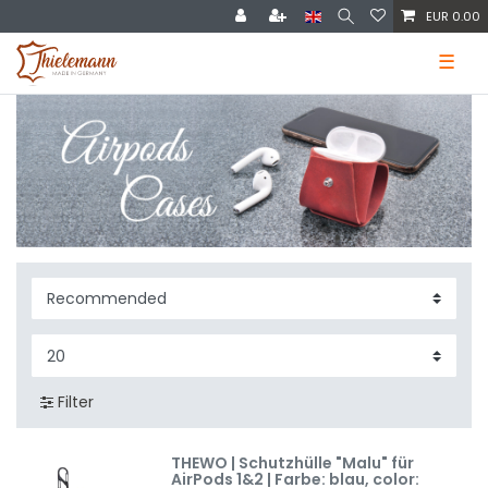
EUR 0.00
☰
Filter
THEWO | Schutzhülle "Malu" für
AirPods 1&2 | Farbe: blau
, color: