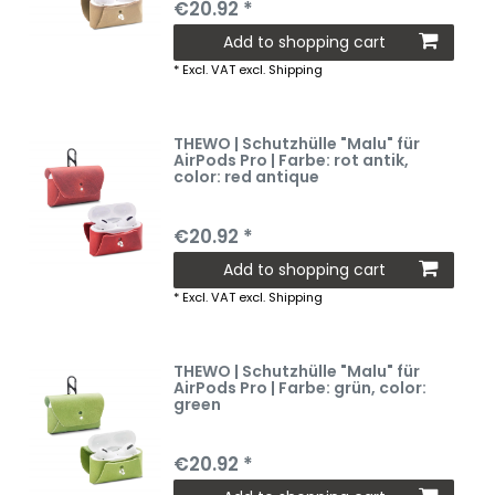
€20.92 *
Add to shopping cart
*
Excl. VAT
excl.
Shipping
THEWO | Schutzhülle "Malu" für
AirPods Pro | Farbe: rot antik
,
color: red antique
€20.92 *
Add to shopping cart
*
Excl. VAT
excl.
Shipping
THEWO | Schutzhülle "Malu" für
AirPods Pro | Farbe: grün
, color:
green
€20.92 *