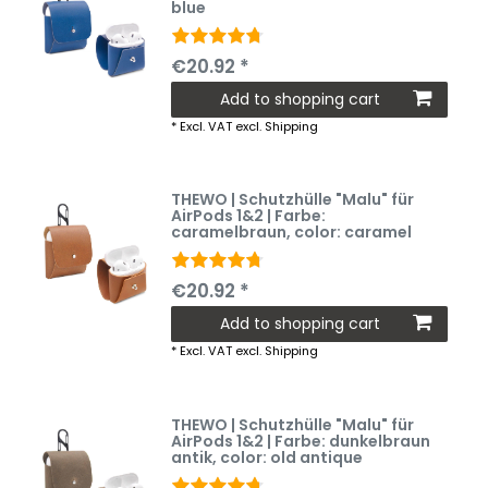
blue
€20.92 *
Add to shopping cart
*
Excl. VAT
excl.
Shipping
THEWO | Schutzhülle "Malu" für
AirPods 1&2 | Farbe:
caramelbraun
, color: caramel
€20.92 *
Add to shopping cart
*
Excl. VAT
excl.
Shipping
THEWO | Schutzhülle "Malu" für
AirPods 1&2 | Farbe: dunkelbraun
antik
, color: old antique