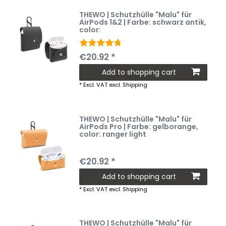
THEWO | Schutzhülle "Malu" für
AirPods 1&2 | Farbe: schwarz antik
,
color:
€20.92 *
Add to shopping cart
*
Excl. VAT
excl.
Shipping
THEWO | Schutzhülle "Malu" für
AirPods Pro | Farbe: gelborange
,
color: ranger light
€20.92 *
Add to shopping cart
*
Excl. VAT
excl.
Shipping
THEWO | Schutzhülle "Malu" für