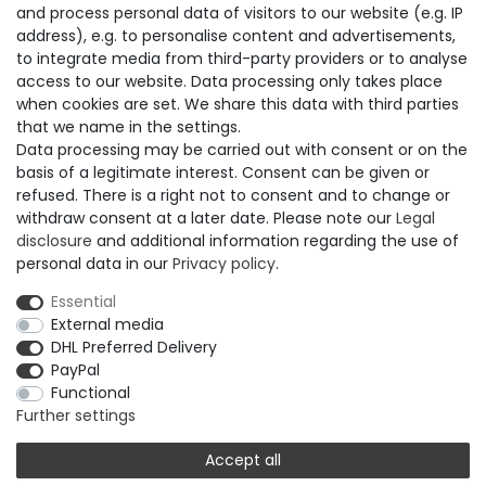
und finden Sie Ihr neues Lieblingsstück!
and process personal data of visitors to our website (e.g. IP
address), e.g. to personalise content and advertisements,
Öffnungszeiten:
to integrate media from third-party providers or to analyse
Montag - Freitag
access to our website. Data processing only takes place
07.00 - 12.00 Uhr und 13.00 - 15.00 Uhr
when cookies are set. We share this data with third parties
that we name in the settings.
zusätzlich Dienstag
Data processing may be carried out with consent or on the
13.00 - 18.00 Uhr
basis of a legitimate interest. Consent can be given or
refused. There is a right not to consent and to change or
SERVICE
withdraw consent at a later date. Please note our
Legal
disclosure
and additional information regarding the use of
Versand & Lieferung
personal data in our
Privacy policy
.
Zahlungsmöglichkeiten
Rückgabe & Umtausch
Essential
AGB
External media
Datenschutzerklärung
DHL Preferred Delivery
Widerrufsrecht
PayPal
Widerrufsformular
Functional
Impressum
Further settings
Accept all
© Copyright M. Thielemann GmbH 2020 | Alle Rechte