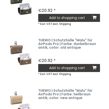
€20.92 *
Add to shopping cart
*
Excl. VAT
excl.
Shipping
THEWO | Schutzhülle "Malu" für
AirPods Pro | Farbe: dunkelbraun
antik
, color: old antique
€20.92 *
Add to shopping cart
*
Excl. VAT
excl.
Shipping
THEWO | Schutzhülle "Malu" für
AirPods Pro | Farbe: hellbraun
antik
, color: new antique