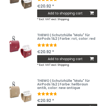
€20.92 *
Add to shopping cart
*
Excl. VAT
excl.
Shipping
THEWO | Schutzhülle "Malu" für
AirPods 1&2 | Farbe: rot
, color: red
€20.92 *
Add to shopping cart
*
Excl. VAT
excl.
Shipping
THEWO | Schutzhülle "Malu" für
AirPods 1&2 | Farbe: hellbraun
antik
, color: new antique
€20.92 *