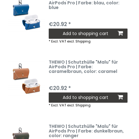
AirPods Pro | Farbe: blau
, color:
blue
€20.92 *
Add to shopping cart
*
Excl. VAT
excl.
Shipping
THEWO | Schutzhülle "Malu" für
AirPods Pro | Farbe:
caramelbraun
, color: caramel
€20.92 *
Add to shopping cart
*
Excl. VAT
excl.
Shipping
THEWO | Schutzhülle "Malu" für
AirPods Pro | Farbe: dunkelbraun
,
color: ranger