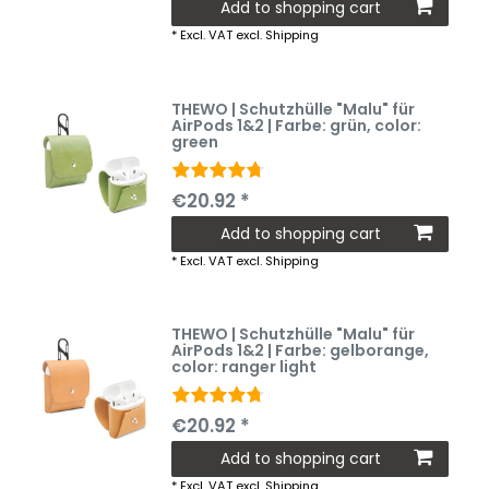
Add to shopping cart
*
Excl. VAT
excl.
Shipping
THEWO | Schutzhülle "Malu" für
AirPods 1&2 | Farbe: grün
, color:
green
€20.92 *
Add to shopping cart
*
Excl. VAT
excl.
Shipping
THEWO | Schutzhülle "Malu" für
AirPods 1&2 | Farbe: gelborange
,
color: ranger light
€20.92 *
Add to shopping cart
*
Excl. VAT
excl.
Shipping