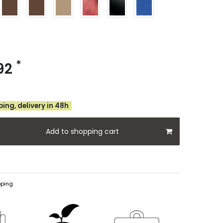
*
.92
e
ing, delivery in 48h
Add to shopping cart
ping