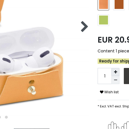
EUR 20
Content
1
piec
Ready for shipp
Wish list
* Excl. VAT excl.
Ship