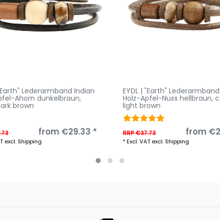
 "Earth" Lederarmband Indian
EYDL | "Earth" Lederarmband
pfel-Ahorn dunkelbraun
,
Holz-Apfel-Nuss hellbraun
, 
dark brown
light brown
from €29.33 *
from €2
.73
RRP €37.73
AT
excl.
Shipping
*
Excl. VAT
excl.
Shipping