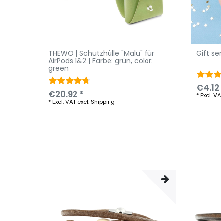
THEWO | Schutzhülle "Malu" für
Gift se
AirPods 1&2 | Farbe: grün
, color:
green
€4.12
€20.92 *
*
Excl. V
*
Excl. VAT
excl.
Shipping