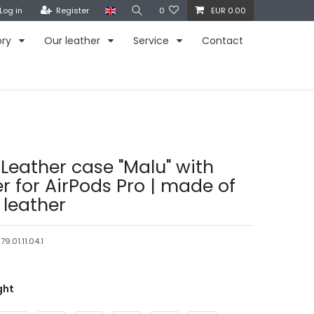
Log in
Register
0
EUR 0.00
ory
Our leather
Service
Contact
Leather case "Malu" with
r for AirPods Pro | made of
leather
79.01.11.04.1
ght