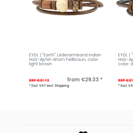
EYDL | "Earth" Lederarmband Indian
EYDL |
Holz-Apfel-Ahorn hellbraun
, color:
Holz-A
light brown
color: 
from €29.33 *
RRP €37.73
RRP €37
*
Excl. VAT
excl.
Shipping
*
Excl. V