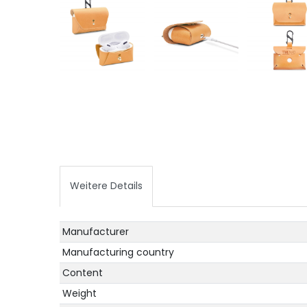
Weitere Details
Technical
Value
Manufacturer
characteristic
Manufacturing country
Content
Weight