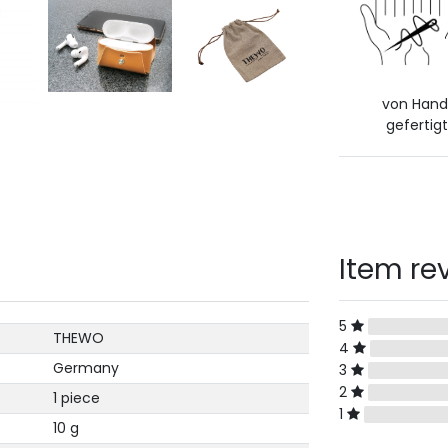
von Han
gefertigt
Item re
5
THEWO
4
Germany
3
2
1 piece
1
10 g