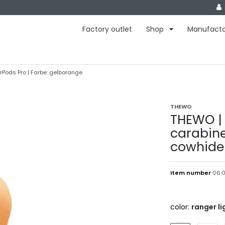
Factory outlet
Shop
Manufact
irPods Pro | Farbe: gelborange
THEWO
THEWO | 
carabine
cowhide 
Item number
06.0
color:
ranger li