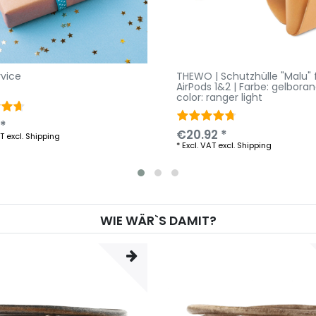
rvice
THEWO | Schutzhülle "Malu" 
AirPods 1&2 | Farbe: gelbora
color: ranger light
 *
€20.92 *
AT
excl.
Shipping
*
Excl. VAT
excl.
Shipping
WIE WÄR`S DAMIT?