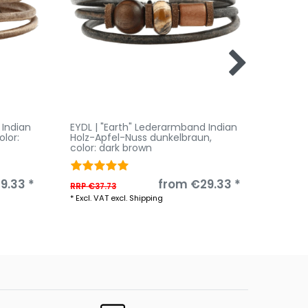
 Indian
EYDL | "Earth" Lederarmband Indian
EYDL |
color:
Holz-Apfel-Nuss dunkelbraun
,
Holz-A
color: dark brown
color:
9.33 *
from €29.33 *
RRP €37.73
RRP €3
*
Excl. VAT
excl.
Shipping
*
Excl. V