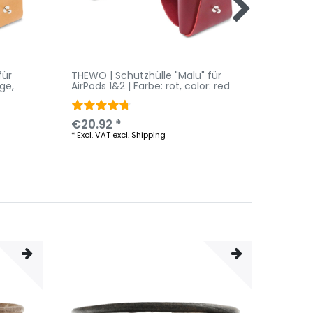
für
THEWO | Schutzhülle "Malu" für
THEWO 
nge
,
AirPods 1&2 | Farbe: rot
, color: red
AirPod
color:
€20.92 *
€20.9
*
Excl. VAT
excl.
Shipping
*
Excl. V