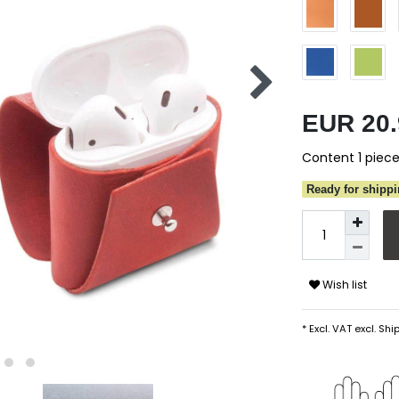
EUR 20
Content
1
piec
Ready for shippi
Wish list
* Excl. VAT excl.
Ship