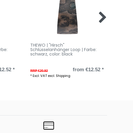
THEWO | "Hirsch"
THEWO 
rbe:
Schlüsselanhänger Loop | Farbe:
Schlüs
schwarz
, color: black
braun 
12.52 *
from €12.52 *
from 
RRP €20.92
*
Excl. V
*
Excl. VAT
excl.
Shipping