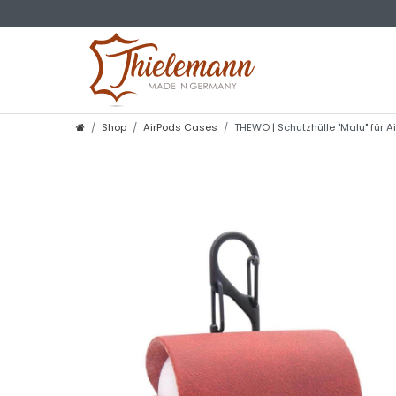
Shop
AirPods Cases
THEWO | Schutzhülle "Malu" für Ai