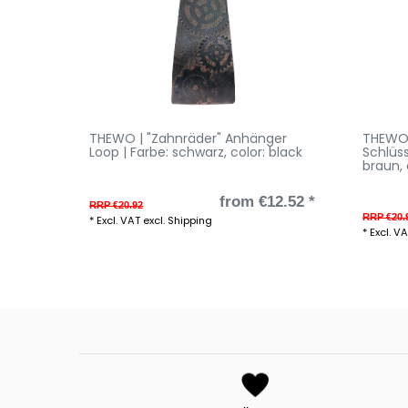
THEWO | "Zahnräder" Anhänger
THEWO 
Loop | Farbe: schwarz
, color: black
Schlüs
braun
,
from €12.52 *
RRP €20.92
RRP €20.
*
Excl. VAT
excl.
Shipping
*
Excl. V