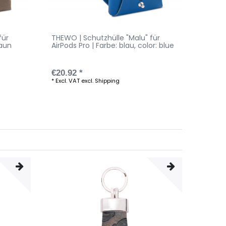
für
THEWO | Schutzhülle "Malu" für
THEWO 
raun
AirPods Pro | Farbe: blau
, color: blue
AirPod
color: 
€20.92 *
€20.9
*
Excl. VAT
excl.
Shipping
*
Excl. V