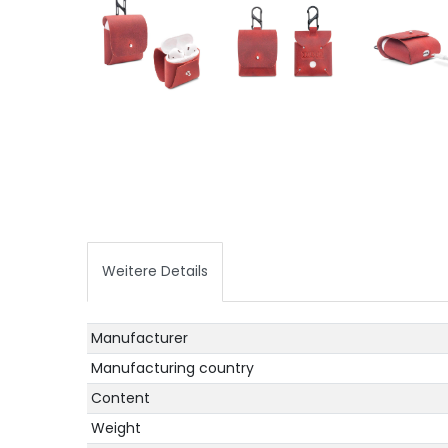
Weitere Details
Manufacturer
Technical
Value
characteristic
Manufacturing country
Content
Weight