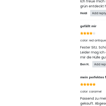
Ich freue mich 
grün entdeckt 
Add repl
Heidi
gefällt mir
color: red antique
Fester Sitz. Sc
Leider mag ich 
mir die Hülle gu
Add rep
Ben H.
mein perfektes
color: caramel
Passend zu mein
gekauft. Abges