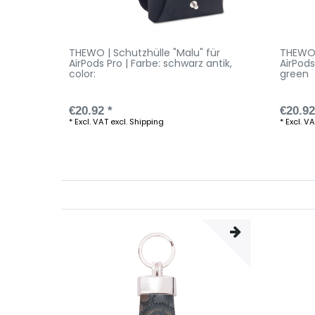
THEWO | Schutzhülle "Malu" für
THEWO 
AirPods Pro | Farbe: schwarz antik
,
AirPods
color:
green
€20.92 *
€20.92
*
Excl. VAT
excl.
Shipping
*
Excl. V