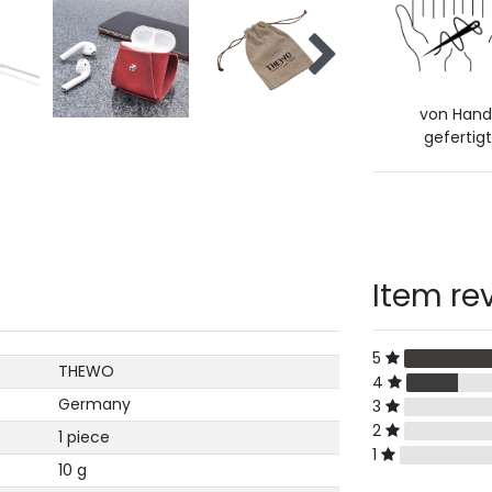
von Han
gefertigt
Item re
5
THEWO
4
Germany
3
2
1 piece
1
10 g