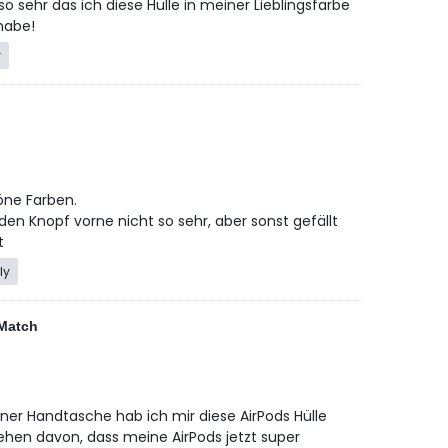
so sehr das ich diese Hülle in meiner Lieblingsfarbe
habe!
y
höne Farben.
den Knopf vorne nicht so sehr, aber sonst gefällt
t
ly
 Match
er Handtasche hab ich mir diese AirPods Hülle
ehen davon, dass meine AirPods jetzt super