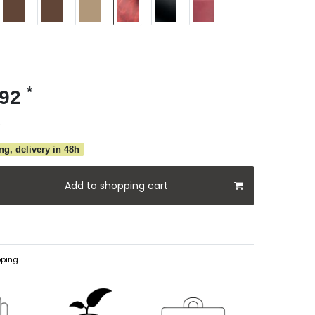
*
.92
e
ng, delivery in 48h
Add to shopping cart
ping