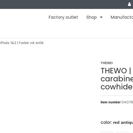
Factory outlet
Shop
Manufact
rPods 1&2 | Farbe: rot antik
THEWO
THEWO | 
carabine
cowhide 
04.079.
Item number
color:
red antiq