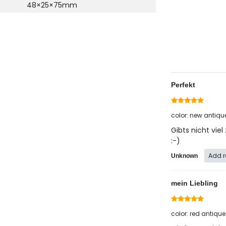
48×25×75mm
Perfekt
color: new antiqu
Gibts nicht viel
:-)
Add r
Unknown
mein Liebling
color: red antique