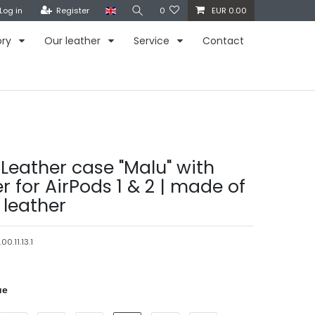
Log in
Register
0
EUR 0.00
ory
Our leather
Service
Contact
Leather case "Malu" with
r for AirPods 1 & 2 | made of
leather
00.11.13.1
ue