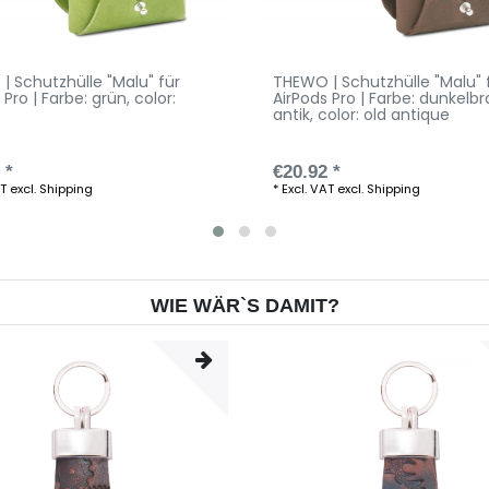
| Schutzhülle "Malu" für
THEWO | Schutzhülle "Malu" 
 Pro | Farbe: grün
, color:
AirPods Pro | Farbe: dunkelb
antik
, color: old antique
 *
€20.92 *
AT
excl.
Shipping
*
Excl. VAT
excl.
Shipping
WIE WÄR`S DAMIT?