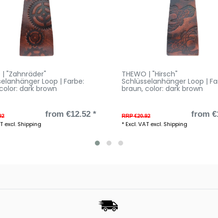
| "Zahnräder"
THEWO | "Hirsch"
selanhänger Loop | Farbe:
Schlüsselanhänger Loop | Fa
 color: dark brown
braun
, color: dark brown
from €12.52 *
from €
92
RRP €20.92
AT
excl.
Shipping
*
Excl. VAT
excl.
Shipping