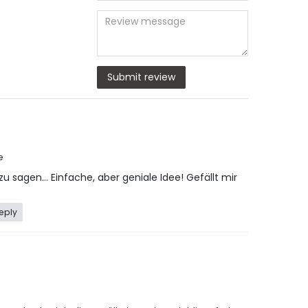
star
star
star
star
star
(optional)
Title
rating
rating
rating
rating
rating
Review
message
Submit review
e
 zu sagen… Einfache, aber geniale Idee! Gefällt mir
eply