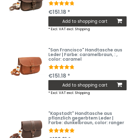
€151.18 *
Add to shopping cart
*
Excl. VAT
excl.
Shipping
"San Francisco" Handtasche aus
Leder | Farbe: caramelbraun
, :
,
color: caramel
€151.18 *
Add to shopping cart
*
Excl. VAT
excl.
Shipping
"Kapstadt" Handtasche aus
pflanzlich gegerbtem Leder |
Farbe: dunkelbraun
, color: ranger