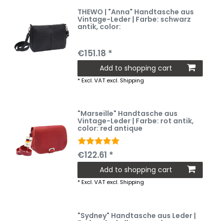
THEWO | "Anna" Handtasche aus
Vintage-Leder | Farbe: schwarz
antik
, color:
€151.18 *
Add to shopping cart
*
Excl. VAT
excl.
Shipping
"Marseille" Handtasche aus
Vintage-Leder | Farbe: rot antik
,
color: red antique
€122.61 *
Add to shopping cart
*
Excl. VAT
excl.
Shipping
"Sydney" Handtasche aus Leder |