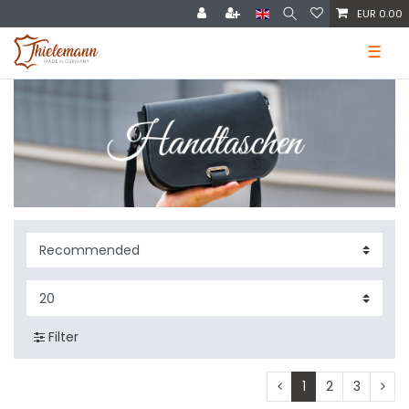
EUR 0.00
☰
Filter
1
2
3