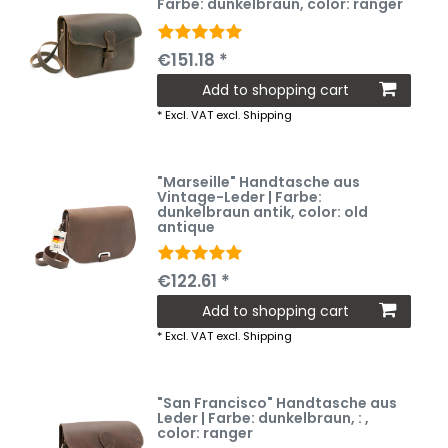
Farbe: dunkelbraun
, color: ranger
€151.18 *
Add to shopping cart
*
Excl. VAT
excl.
Shipping
"Marseille" Handtasche aus
Vintage-Leder | Farbe:
dunkelbraun antik
, color: old
antique
€122.61 *
Add to shopping cart
*
Excl. VAT
excl.
Shipping
"San Francisco" Handtasche aus
Leder | Farbe: dunkelbraun
, :
,
color: ranger