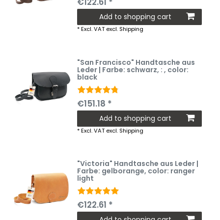
€122.61 *
Add to shopping cart
*
Excl. VAT
excl.
Shipping
"San Francisco" Handtasche aus
Leder | Farbe: schwarz
, :
, color:
black
€151.18 *
Add to shopping cart
*
Excl. VAT
excl.
Shipping
"Victoria" Handtasche aus Leder |
Farbe: gelborange
, color: ranger
light
€122.61 *
Add to shopping cart