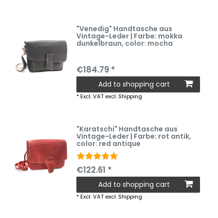
"Venedig" Handtasche aus
Vintage-Leder | Farbe: mokka
dunkelbraun
, color: mocha
€184.79 *
Add to shopping cart
*
Excl. VAT
excl.
Shipping
"Karatschi" Handtasche aus
Vintage-Leder | Farbe: rot antik
,
color: red antique
€122.61 *
Add to shopping cart
*
Excl. VAT
excl.
Shipping