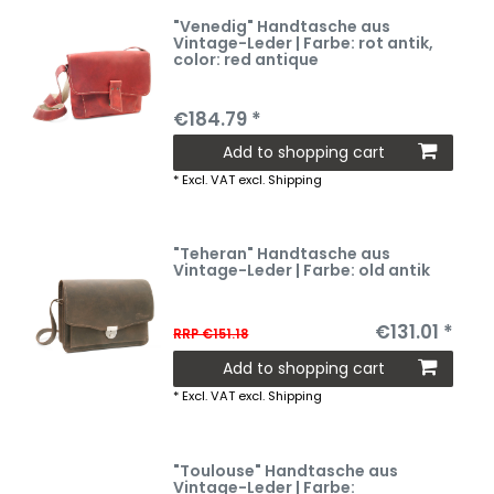
"Venedig" Handtasche aus
Vintage-Leder | Farbe: rot antik
,
color: red antique
€184.79 *
Add to shopping cart
*
Excl. VAT
excl.
Shipping
"Teheran" Handtasche aus
Vintage-Leder | Farbe: old antik
€131.01 *
RRP €151.18
Add to shopping cart
*
Excl. VAT
excl.
Shipping
"Toulouse" Handtasche aus
Vintage-Leder | Farbe: