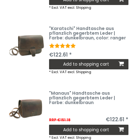
*
Excl. VAT
excl.
Shipping
"Karatschi" Handtasche aus
pflanzlich gegerbtem Leder |
Farbe: dunkelbraun
, color: ranger
€122.61 *
Add to shopping cart
*
Excl. VAT
excl.
Shipping
"Manaus" Handtasche aus
pflanzlich gegerbtem Leder |
Farbe: dunkelbraun
€122.61 *
RRP €151.18
Add to shopping cart
*
Excl. VAT
excl.
Shipping