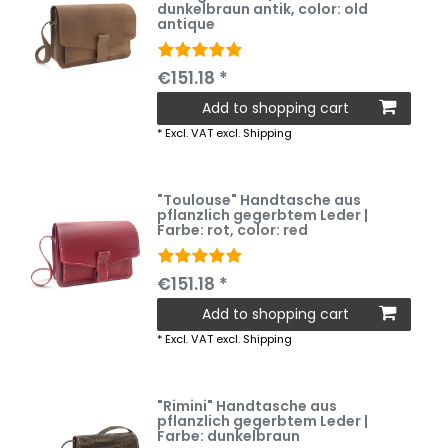
dunkelbraun antik
, color: old
antique
€151.18 *
Add to shopping cart
*
Excl. VAT
excl.
Shipping
"Toulouse" Handtasche aus
pflanzlich gegerbtem Leder |
Farbe: rot
, color: red
€151.18 *
Add to shopping cart
*
Excl. VAT
excl.
Shipping
"Rimini" Handtasche aus
pflanzlich gegerbtem Leder |
Farbe: dunkelbraun