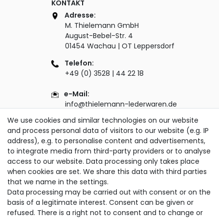
KONTAKT
Adresse:
M. Thielemann GmbH
August-Bebel-Str. 4
01454 Wachau | OT Leppersdorf
Telefon:
+49 (0) 3528 | 44 22 18
e-Mail:
info@thielemann-lederwaren.de
We use cookies and similar technologies on our website
WERKSVERKAUF
and process personal data of visitors to our website (e.g. IP
address), e.g. to personalise content and advertisements,
Erleben Sie direkt in unserer Manufaktur eine
to integrate media from third-party providers or to analyse
unglaublich große Auswahl an Taschen & Co.
access to our website. Data processing only takes place
und finden Sie Ihr neues Lieblingsstück!
when cookies are set. We share this data with third parties
Öffnungszeiten:
that we name in the settings.
Montag - Freitag
Data processing may be carried out with consent or on the
07.00 - 12.00 Uhr und 13.00 - 15.00 Uhr
basis of a legitimate interest. Consent can be given or
refused. There is a right not to consent and to change or