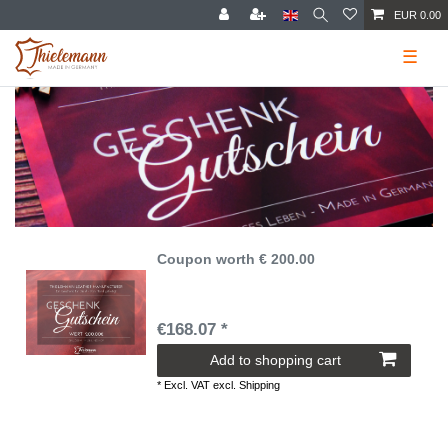
EUR 0.00
☰
Coupon worth € 200.00
€168.07 *
Add to shopping cart
*
Excl. VAT
excl.
Shipping