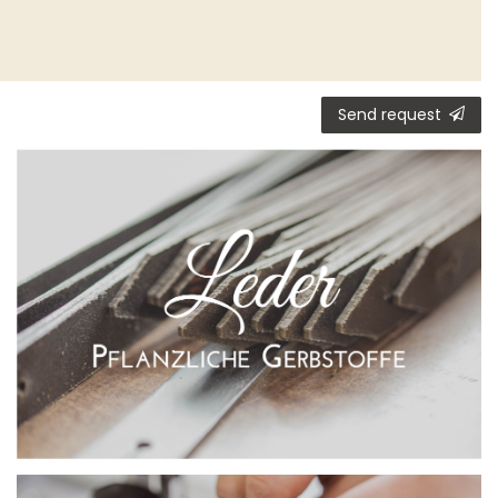
Ceres::Template.mailFormHoneypotLabel
Send request