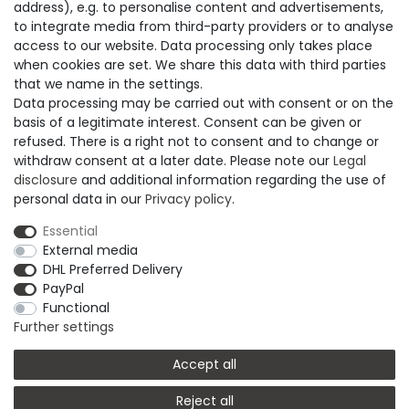
address), e.g. to personalise content and advertisements,
Öffnungszeiten:
to integrate media from third-party providers or to analyse
Montag - Freitag
access to our website. Data processing only takes place
07.00 - 12.00 Uhr und 13.00 - 15.00 Uhr
when cookies are set. We share this data with third parties
that we name in the settings.
zusätzlich Dienstag
Data processing may be carried out with consent or on the
13.00 - 18.00 Uhr
basis of a legitimate interest. Consent can be given or
refused. There is a right not to consent and to change or
SERVICE
withdraw consent at a later date. Please note our
Legal
disclosure
and additional information regarding the use of
Versand & Lieferung
personal data in our
Privacy policy
.
Zahlungsmöglichkeiten
Rückgabe & Umtausch
Essential
AGB
External media
Datenschutzerklärung
DHL Preferred Delivery
Widerrufsrecht
PayPal
Widerrufsformular
Functional
Impressum
Further settings
Accept all
© Copyright M. Thielemann GmbH 2020 | Alle Rechte
vorbehalten.
Reject all