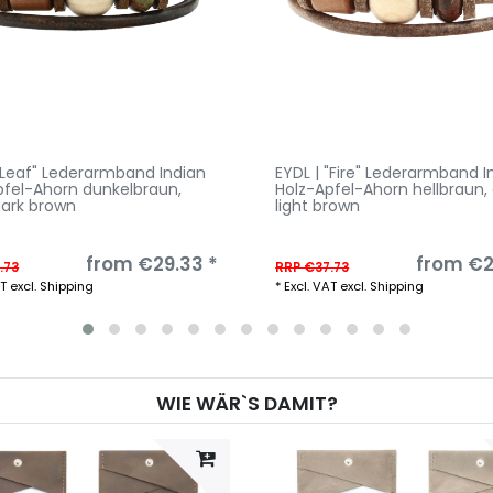
 "Leaf" Lederarmband Indian
EYDL | "Fire" Lederarmband I
pfel-Ahorn dunkelbraun
,
Holz-Apfel-Ahorn hellbraun
,
dark brown
light brown
from €29.33 *
from €2
.73
RRP €37.73
AT
excl.
Shipping
*
Excl. VAT
excl.
Shipping
WIE WÄR`S DAMIT?