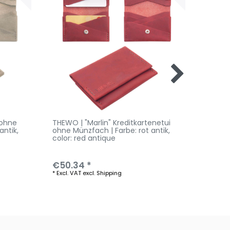
 ohne
THEWO | "Marlin" Kreditkartenetui
THEWO 
antik
,
ohne Münzfach | Farbe: rot antik
,
ohne M
color: red antique
antik
, 
€50.34 *
€50.
*
Excl. VAT
excl.
Shipping
*
Excl. V