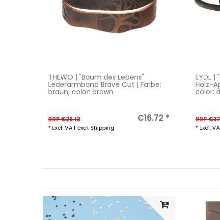
THEWO | "Baum des Lebens"
EYDL |
Lederarmband Brave Cut | Farbe:
Holz-A
braun
, color: brown
color: 
€16.72 *
RRP €25.13
RRP €37
*
Excl. VAT
excl.
Shipping
*
Excl. V