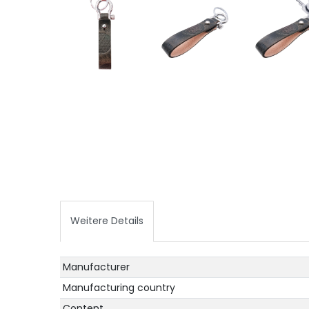
Weitere Details
Technical
Value
Manufacturer
characteristic
Manufacturing country
Content