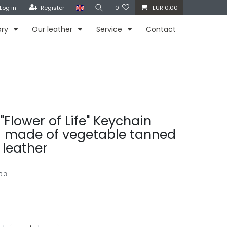
Log in
Register
0
EUR 0.00
ory
Our leather
Service
Contact
"Flower of Life" Keychain
| made of vegetable tanned
leather
0.3