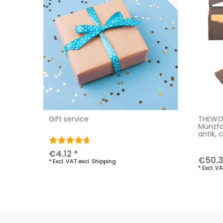
Gift service
THEWO 
Münzfa
antik
, 
€4.12 *
€50.3
*
Excl. VAT
excl.
Shipping
*
Excl. V