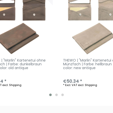
| "Marlin" Kartenetui ohne
THEWO | "Marlin" Kartenetui
ch | Farbe: dunkelbraun
Münzfach | Farbe: hellbraun 
color: old antique
color: new antique
4 *
€50.34 *
AT
excl.
Shipping
*
Excl. VAT
excl.
Shipping