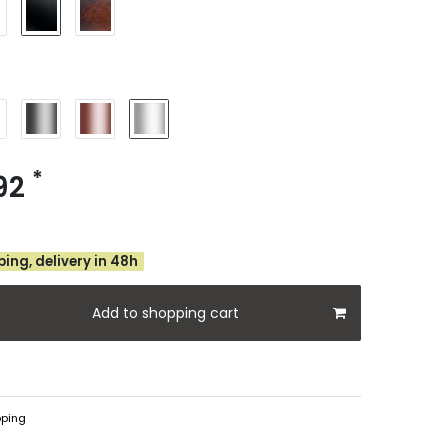
*
.92
e
ing, delivery in 48h
Add to shopping cart
ping