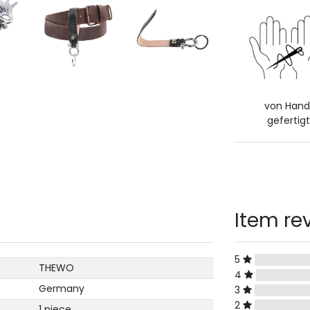
von Han
gefertigt
Item re
5
THEWO
4
Germany
3
2
1 piece