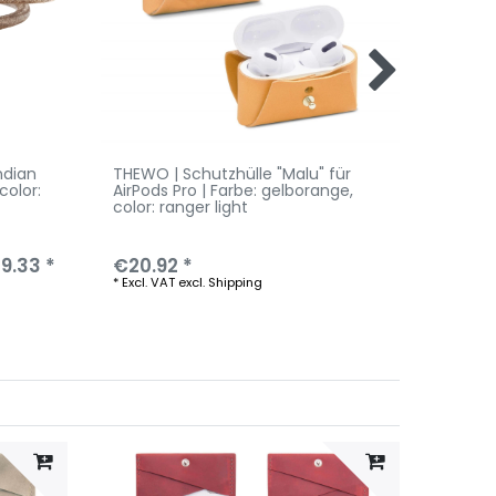
ndian
THEWO | Schutzhülle "Malu" für
THEWO 
 color:
AirPods Pro | Farbe: gelborange
,
Cara |
color: ranger light
brown
9.33 *
€20.92 *
RRP €12
*
Excl. VAT
excl.
Shipping
*
Excl. V