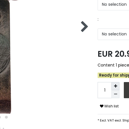
No selection
:
No selection
EUR 20
Content
1
piec
Ready for shipp
Wish list
* Excl. VAT excl.
Ship