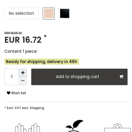
No selection
RRP €25.13
*
EUR 16.72
Content
1
piece
Ready for shipping, delivery in 48h
Add to shopping cart
Wish list
* Excl. VAT excl.
Shipping