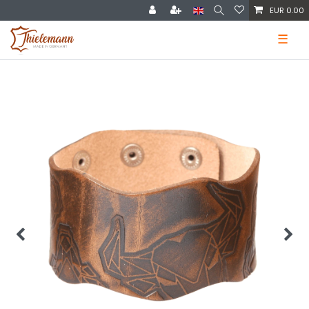
EUR 0.00
☰