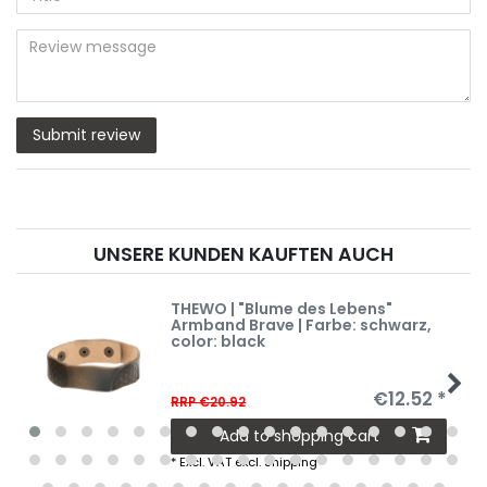
star
star
star
star
star
(optional)
Title
rating
rating
rating
rating
rating
Review
message
Submit review
UNSERE KUNDEN KAUFTEN AUCH
THEWO | "Blume des Lebens"
Armband Brave | Farbe: schwarz
,
color: black
€12.52 *
RRP €20.92
Add to shopping cart
*
Excl. VAT
excl.
Shipping