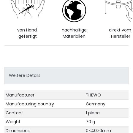
von Hand
nachhaltige
direkt vom
gefertigt
Materialien
Hersteller
Weitere Details
Technical
Value
Manufacturer
THEWO
characteristic
Manufacturing country
Germany
Content
1 piece
Weight
70 g
Dimensions
0×40×0mm