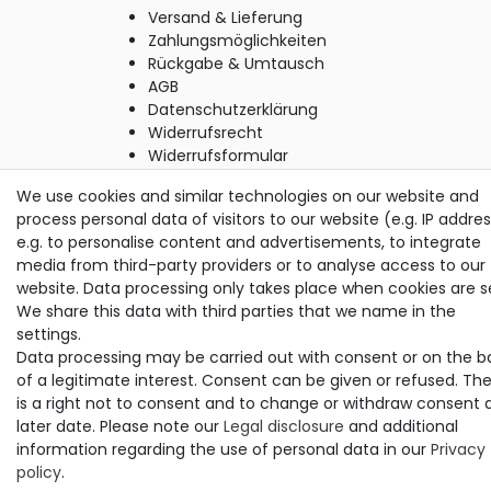
Versand & Lieferung
Zahlungsmöglichkeiten
Rückgabe & Umtausch
AGB
Datenschutzerklärung
Widerrufsrecht
Widerrufsformular
Impressum
We use cookies and similar technologies on our website and
process personal data of visitors to our website (e.g. IP addres
e.g. to personalise content and advertisements, to integrate
© Copyright M. Thielemann GmbH 2020 | Alle Rechte
media from third-party providers or to analyse access to our
vorbehalten.
website. Data processing only takes place when cookies are s
alle Preise inkl. gesetzlicher MwSt. | zzgl. Versandkosten
We share this data with third parties that we name in the
settings.
Data processing may be carried out with consent or on the b
of a legitimate interest. Consent can be given or refused. Th
is a right not to consent and to change or withdraw consent 
later date. Please note our
Legal disclosure
and additional
information regarding the use of personal data in our
Privacy
policy
.