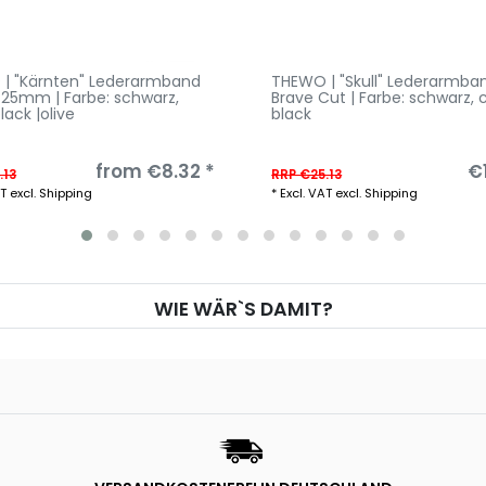
| "Kärnten" Lederarmband
THEWO | "Skull" Lederarmba
| 25mm | Farbe: schwarz
,
Brave Cut | Farbe: schwarz
, 
black |olive
black
from €8.32 *
€1
.13
RRP €25.13
AT
excl.
Shipping
*
Excl. VAT
excl.
Shipping
WIE WÄR`S DAMIT?