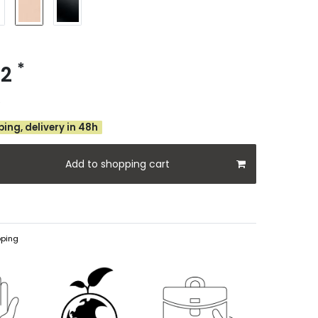
*
72
e
ing, delivery in 48h
Add to shopping cart
ping