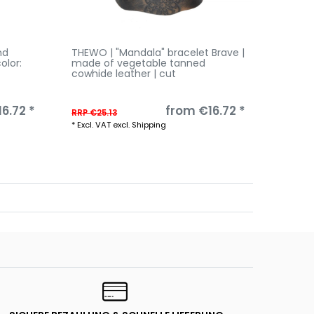
nd
THEWO | "Mandala" bracelet Brave |
THEWO
color:
made of vegetable tanned
Brave 
cowhide leather | cut
color:
6.72 *
from €16.72 *
RRP €25.13
RRP €25
*
Excl. VAT
excl.
Shipping
*
Excl. V