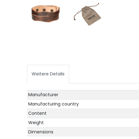
Weitere Details
Technical
Value
Manufacturer
characteristic
Manufacturing country
Content
Weight
Dimensions