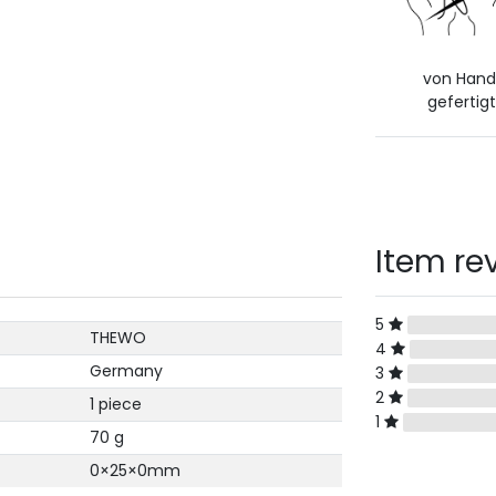
von Han
gefertigt
Item re
5
THEWO
4
Germany
3
2
1 piece
1
70 g
0×25×0mm