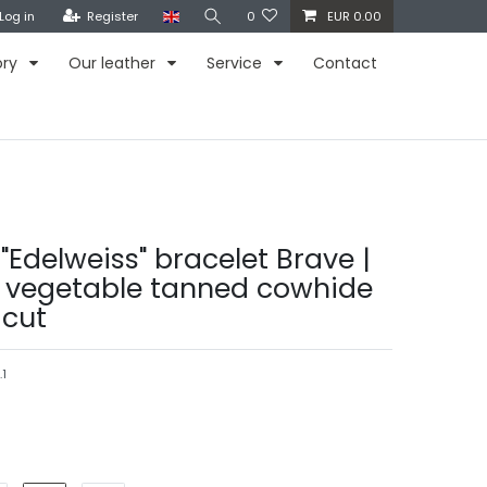
Log in
Register
0
EUR 0.00
ory
Our leather
Service
Contact
"Edelweiss" bracelet Brave |
 vegetable tanned cowhide
 cut
.1