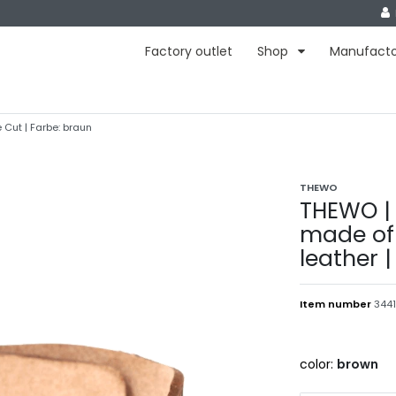
Factory outlet
Shop
Manufact
Cut | Farbe: braun
THEWO
THEWO | 
made of
leather |
Item number
3441
color:
brown