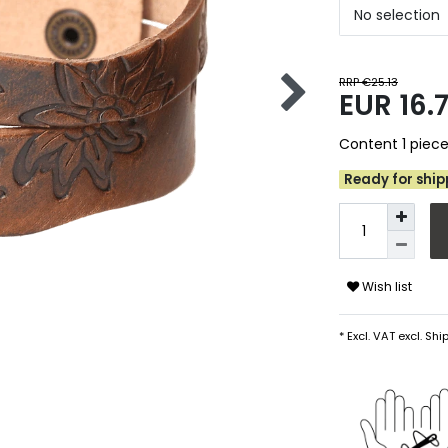
No selection
RRP €25.13
EUR 16.
Content
1
piec
Ready for shipp
Wish list
* Excl. VAT excl.
Ship