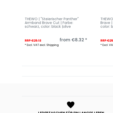
THEWO | "Steierischer Panther"
THEWO 
Armband Brave Cut | Farbe:
Brave 
schwarz
, color: black |olive
color: 
from €8.32 *
RRP €25.13
RRP €25
*
Excl. VAT
excl.
Shipping
*
Excl. V