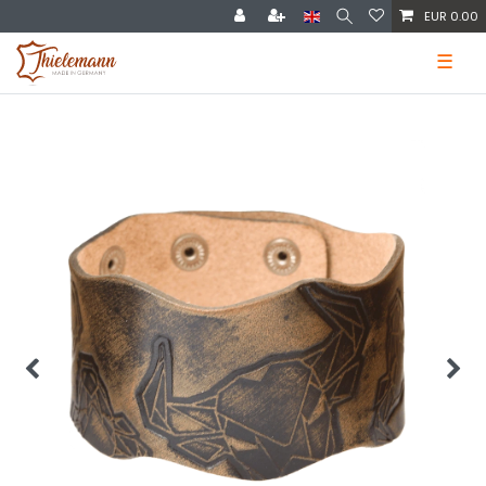
EUR 0.00
☰