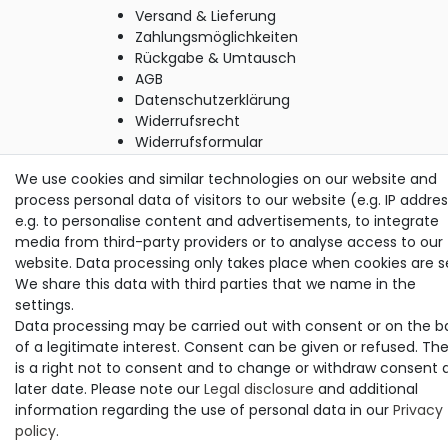
Versand & Lieferung
Zahlungsmöglichkeiten
Rückgabe & Umtausch
AGB
Datenschutzerklärung
Widerrufsrecht
Widerrufsformular
Impressum
We use cookies and similar technologies on our website and
process personal data of visitors to our website (e.g. IP addres
e.g. to personalise content and advertisements, to integrate
© Copyright M. Thielemann GmbH 2020 | Alle Rechte
media from third-party providers or to analyse access to our
vorbehalten.
website. Data processing only takes place when cookies are s
alle Preise inkl. gesetzlicher MwSt. | zzgl. Versandkosten
We share this data with third parties that we name in the
settings.
Data processing may be carried out with consent or on the b
of a legitimate interest. Consent can be given or refused. Th
is a right not to consent and to change or withdraw consent 
later date. Please note our
Legal disclosure
and additional
information regarding the use of personal data in our
Privacy
policy
.