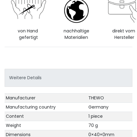
von Hand
nachhaltige
direkt vom
gefertigt
Materialien
Hersteller
Weitere Details
Technical
Value
Manufacturer
THEWO
characteristic
Manufacturing country
Germany
Content
1 piece
Weight
70 g
Dimensions
0×40×0mm