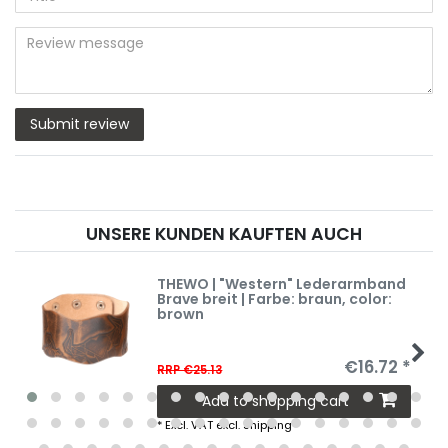
star
star
star
star
star
(optional)
Title
rating
rating
rating
rating
rating
Review
message
Submit review
UNSERE KUNDEN KAUFTEN AUCH
THEWO | "Western" Lederarmband
Brave breit | Farbe: braun
, color:
brown
€16.72 *
RRP €25.13
Add to shopping cart
*
Excl. VAT
excl.
Shipping