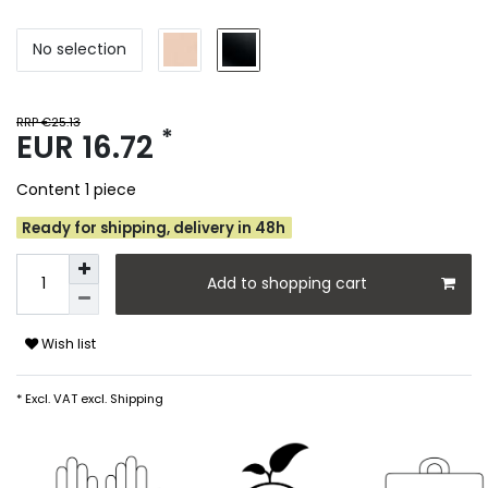
No selection
RRP €25.13
*
EUR 16.72
Content
1
piece
Ready for shipping, delivery in 48h
Add to shopping cart
Wish list
* Excl. VAT excl.
Shipping