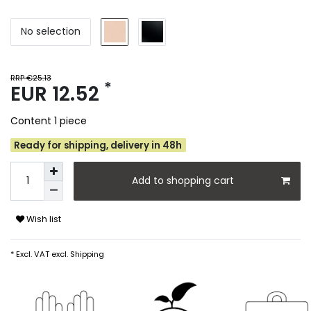
No selection
RRP €25.13
*
EUR 12.52
Content
1
piece
Ready for shipping, delivery in 48h
Add to shopping cart
Wish list
* Excl. VAT excl.
Shipping