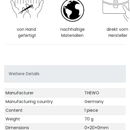
von Hand
nachhaltige
direkt vom
gefertigt
Materialien
Hersteller
Weitere Details
Technical
Value
Manufacturer
THEWO
characteristic
Manufacturing country
Germany
Content
1 piece
Weight
70 g
Dimensions
0×20×0mm