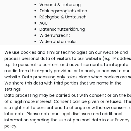
Versand & Lieferung
Zahlungsmöglichkeiten
Rückgabe & Umtausch
AGB
Datenschutzerklärung
Widerrufsrecht
Widerrufsformular
Impressum
We use cookies and similar technologies on our website and
process personal data of visitors to our website (e.g. IP addres
e.g. to personalise content and advertisements, to integrate
© Copyright M. Thielemann GmbH 2020 | Alle Rechte
media from third-party providers or to analyse access to our
vorbehalten.
website. Data processing only takes place when cookies are s
alle Preise inkl. gesetzlicher MwSt. | zzgl. Versandkosten
We share this data with third parties that we name in the
settings.
Data processing may be carried out with consent or on the b
of a legitimate interest. Consent can be given or refused. Th
is a right not to consent and to change or withdraw consent 
later date. Please note our
Legal disclosure
and additional
information regarding the use of personal data in our
Privacy
policy
.