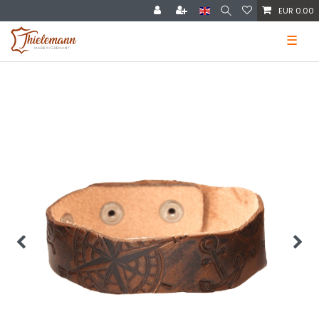
EUR 0.00
☰