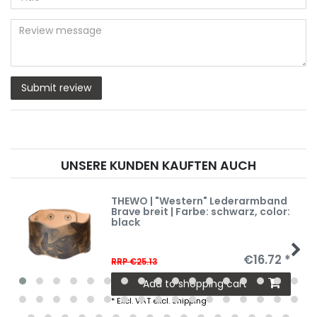
star
star
star
star
star
(optional)
Title
rating
rating
rating
rating
rating
Review
message
Submit review
UNSERE KUNDEN KAUFTEN AUCH
THEWO | "Western" Lederarmband
Brave breit | Farbe: schwarz
, color:
black
€16.72 *
RRP €25.13
Add to shopping cart
*
Excl. VAT
excl.
Shipping