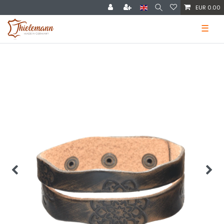
EUR 0.00
☰