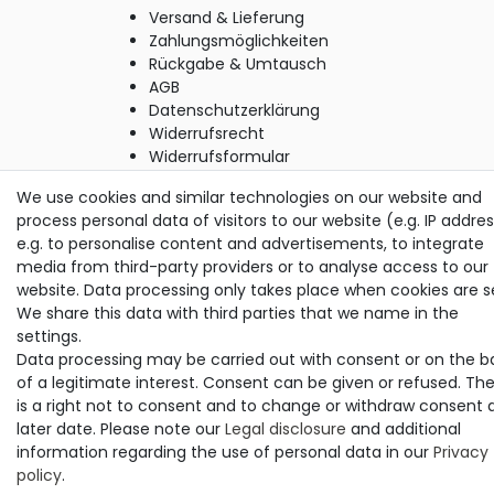
Versand & Lieferung
Zahlungsmöglichkeiten
Rückgabe & Umtausch
AGB
Datenschutzerklärung
Widerrufsrecht
Widerrufsformular
Impressum
We use cookies and similar technologies on our website and
process personal data of visitors to our website (e.g. IP addres
e.g. to personalise content and advertisements, to integrate
© Copyright M. Thielemann GmbH 2020 | Alle Rechte
media from third-party providers or to analyse access to our
vorbehalten.
website. Data processing only takes place when cookies are s
alle Preise inkl. gesetzlicher MwSt. | zzgl. Versandkosten
We share this data with third parties that we name in the
settings.
Data processing may be carried out with consent or on the b
of a legitimate interest. Consent can be given or refused. Th
is a right not to consent and to change or withdraw consent 
later date. Please note our
Legal disclosure
and additional
information regarding the use of personal data in our
Privacy
policy
.