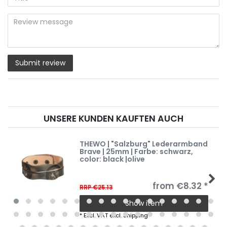
star
star
star
star
star
(optional)
Title
rating
rating
rating
rating
rating
Review
message
Submit review
UNSERE KUNDEN KAUFTEN AUCH
THEWO | "Salzburg" Lederarmband
Brave | 25mm | Farbe: schwarz
,
color: black |olive
from €8.32 *
RRP €25.13
Show item
*
Excl. VAT
excl.
Shipping