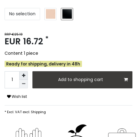
No selection
RRP €25.13
*
EUR 16.72
Content
1
piece
Ready for shipping, delivery in 48h
Add to shopping cart
Wish list
* Excl. VAT excl.
Shipping