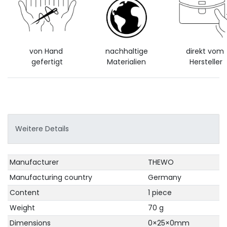
von Hand
nachhaltige
direkt vom
gefertigt
Materialien
Hersteller
Weitere Details
Technical
Value
Manufacturer
THEWO
characteristic
Manufacturing country
Germany
Content
1 piece
Weight
70 g
Dimensions
0×25×0mm