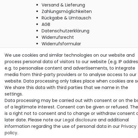
Versand & Lieferung
Zahlungsmöglichkeiten
Rückgabe & Umtausch
AGB
Datenschutzerklärung
Widerrufsrecht
Widerrufsformular
Impressum
We use cookies and similar technologies on our website and
process personal data of visitors to our website (e.g. IP addres
e.g. to personalise content and advertisements, to integrate
© Copyright M. Thielemann GmbH 2020 | Alle Rechte
media from third-party providers or to analyse access to our
vorbehalten.
website. Data processing only takes place when cookies are s
alle Preise inkl. gesetzlicher MwSt. | zzgl. Versandkosten
We share this data with third parties that we name in the
settings.
Data processing may be carried out with consent or on the b
of a legitimate interest. Consent can be given or refused. Th
is a right not to consent and to change or withdraw consent 
later date. Please note our
Legal disclosure
and additional
information regarding the use of personal data in our
Privacy
policy
.