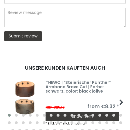
star
star
star
star
star
(optional)
Title
rating
rating
rating
rating
rating
Review
message
Submit review
UNSERE KUNDEN KAUFTEN AUCH
THEWO | "Steierischer Panther"
Armband Brave Cut | Farbe:
schwarz
, color: black |olive
from €8.32 *
RRP €25.13
Show item
*
Excl. VAT
excl.
Shipping