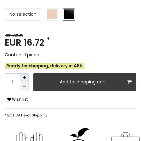
No selection
RRP €25.13
*
EUR 16.72
Content
1
piece
Ready for shipping, delivery in 48h
Add to shopping cart
Wish list
* Excl. VAT excl.
Shipping