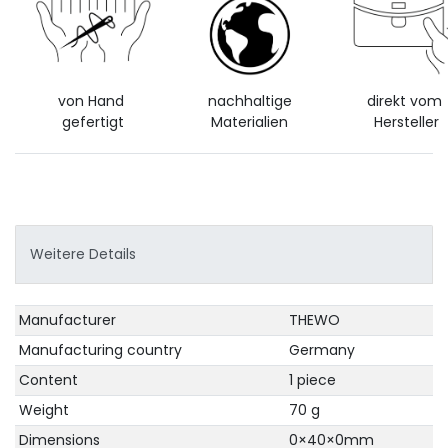
von Hand
nachhaltige
direkt vom
gefertigt
Materialien
Hersteller
Weitere Details
Technical
Value
Manufacturer
THEWO
characteristic
Manufacturing country
Germany
Content
1 piece
Weight
70 g
Dimensions
0×40×0mm