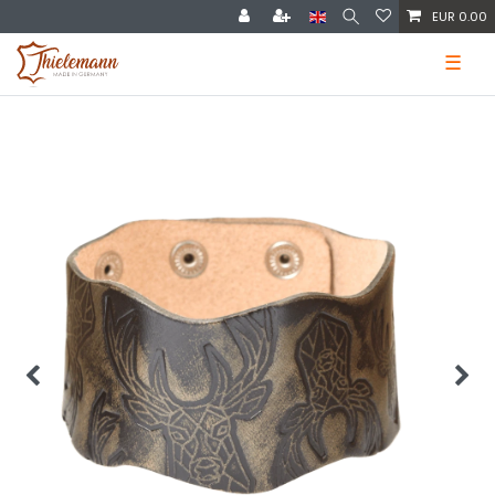
EUR 0.00
☰