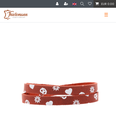
EUR 0.00
☰