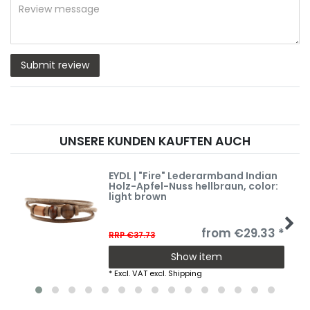
rating
rating
rating
rating
rating
Review
message
Submit review
UNSERE KUNDEN KAUFTEN AUCH
EYDL | "Fire" Lederarmband Indian
Holz-Apfel-Nuss hellbraun
, color:
light brown
from €29.33 *
RRP €37.73
Show item
*
Excl. VAT
excl.
Shipping