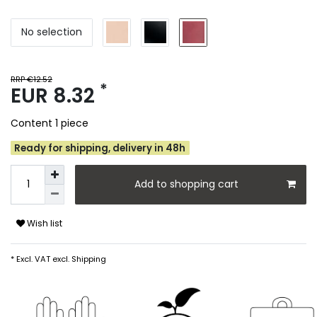
No selection
RRP €12.52
*
EUR 8.32
Content
1
piece
Ready for shipping, delivery in 48h
Add to shopping cart
Wish list
* Excl. VAT excl.
Shipping