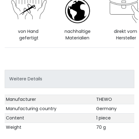
von Hand
nachhaltige
direkt vom
gefertigt
Materialien
Hersteller
Weitere Details
Technical
Value
Manufacturer
THEWO
characteristic
Manufacturing country
Germany
Content
1 piece
Weight
70 g