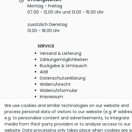
Montag - Freitag
07.00 - 12.00 Uhr und 13.00 - 15.00 Uhr
zusätzlich Dienstag
13.00 - 18.00 Uhr
SERVICE
Versand & Lieferung
Zahlungsmöglichkeiten
Rückgabe & Umtausch
AGB
Datenschutzerklärung
Widerrufsrecht
Widerrufsformular
Impressum
We use cookies and similar technologies on our website and
process personal data of visitors to our website (e.g. IP addres
© Copyright M. Thielemann GmbH 2020 | Alle Rechte
e.g. to personalise content and advertisements, to integrate
vorbehalten.
media from third-party providers or to analyse access to our
alle Preise inkl. gesetzlicher MwSt. | zzgl. Versandkosten
website. Data processing only takes place when cookies are s