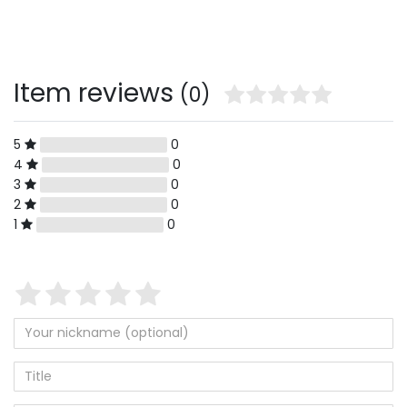
Item reviews
(0)
5
0
4
0
3
0
2
0
1
0
Star
1
2
3
4
5
rating
of
of
of
of
of
5
5
5
5
5
Your
Placeholder
nickname
star
star
star
star
star
(optional)
Title