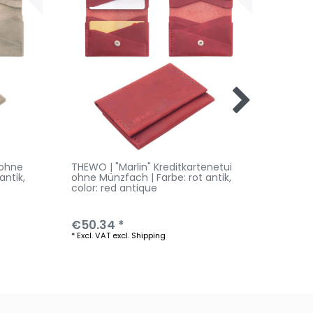
 ohne
THEWO | "Marlin" Kreditkartenetui
THEWO 
antik
,
ohne Münzfach | Farbe: rot antik
,
ohne M
color: red antique
antik
, 
€50.34 *
€50.
*
Excl. VAT
excl.
Shipping
*
Excl. V