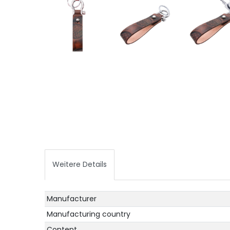
Weitere Details
Technical
Value
Manufacturer
characteristic
Manufacturing country
Content