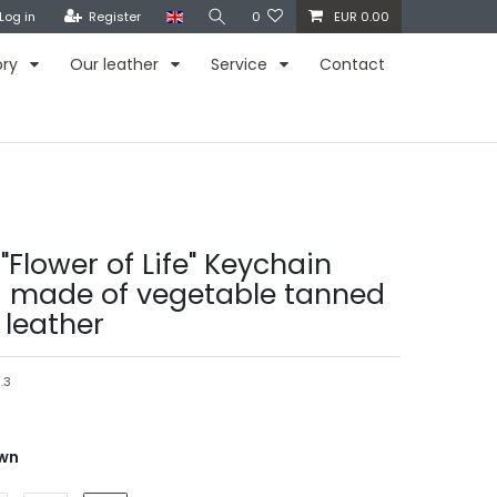
Log in
Register
0
EUR 0.00
ory
Our leather
Service
Contact
"Flower of Life" Keychain
| made of vegetable tanned
leather
.3
own