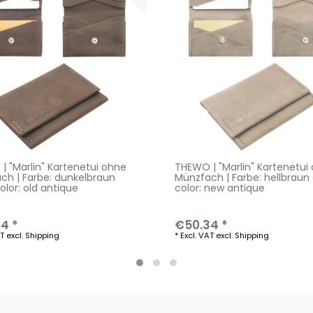
| "Marlin" Kartenetui ohne
THEWO | "Marlin" Kartenetui
ch | Farbe: dunkelbraun
Münzfach | Farbe: hellbraun 
color: old antique
color: new antique
4 *
€50.34 *
AT
excl.
Shipping
*
Excl. VAT
excl.
Shipping