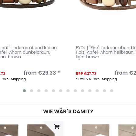
 "Leaf" Lederarmband Indian
EYDL | "Fire" Lederarmband I
pfel-Ahorn dunkelbraun
,
Holz-Apfel-Ahorn hellbraun
,
dark brown
light brown
from €29.33 *
from €2
.73
RRP €37.73
AT
excl.
Shipping
*
Excl. VAT
excl.
Shipping
WIE WÄR`S DAMIT?