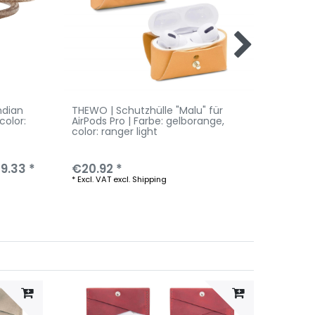
ndian
THEWO | Schutzhülle "Malu" für
THEWO 
 color:
AirPods Pro | Farbe: gelborange
,
Cara |
color: ranger light
brown
9.33 *
€20.92 *
RRP €12
*
Excl. VAT
excl.
Shipping
*
Excl. V