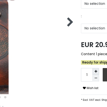
No selection
:
No selection
EUR 20
Content
1
piec
Ready for shipp
Wish list
* Excl. VAT excl.
Ship