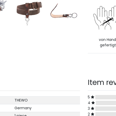
von Han
gefertigt
Item re
5
THEWO
4
Germany
3
2
1 piece