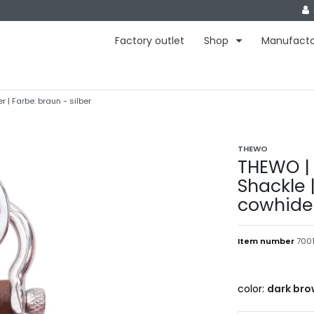
Factory outlet
Shop
Manufact
| Farbe: braun - silber
THEWO
THEWO | 
Shackle 
cowhide 
Item number
7001
color:
dark br