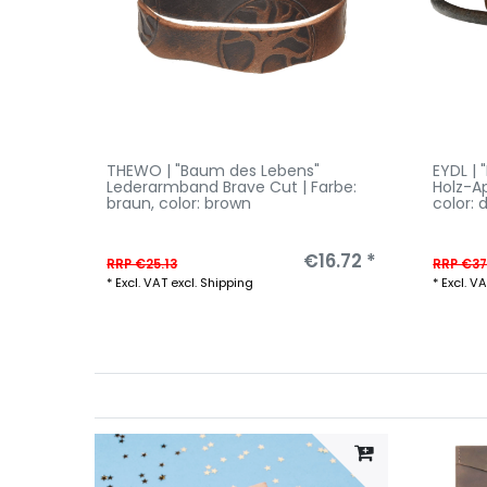
THEWO | "Baum des Lebens"
EYDL |
Lederarmband Brave Cut | Farbe:
Holz-A
braun
, color: brown
color: 
€16.72 *
RRP €25.13
RRP €37
*
Excl. VAT
excl.
Shipping
*
Excl. V