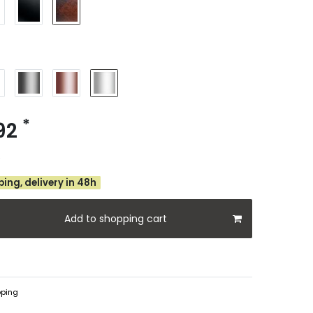
*
.92
e
ing, delivery in 48h
Add to shopping cart
ping