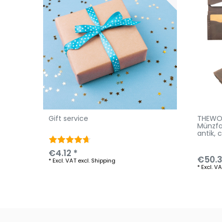
Gift service
THEWO 
Münzfa
antik
, 
€4.12 *
€50.3
*
Excl. VAT
excl.
Shipping
*
Excl. V