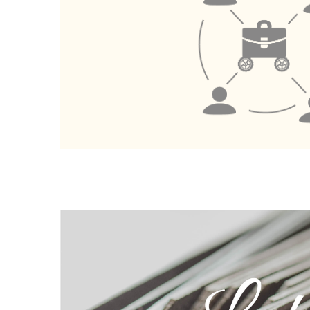
Ceres::Template.mailFormHoneypotLabel