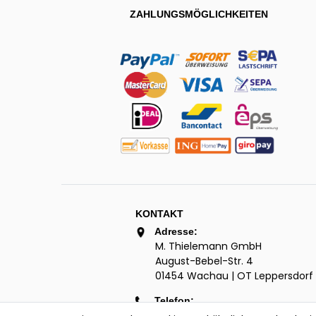
ZAHLUNGSMÖGLICHKEITEN
KONTAKT
Adresse:
M. Thielemann GmbH
August-Bebel-Str. 4
01454 Wachau | OT Leppersdorf
Telefon:
+49 (0) 3528 | 44 22 18