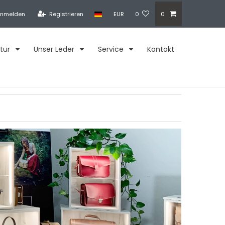
nmelden
Registrieren
EUR
0
0
tur
Unser Leder
Service
Kontakt