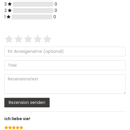
3
0
2
0
1
0
Bewertungssterne
1
2
3
4
5
von
von
von
von
von
5
5
5
5
5
Ihr
Platzhalter
Anzeigename
Bewertungssternen
Bewertungssternen
Bewertungssternen
Bewertungssternen
Bewertungssterne
(optional)
Titel
Rezensionstext
Rezension senden
ich liebe sie!