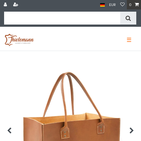
EUR
0
☰