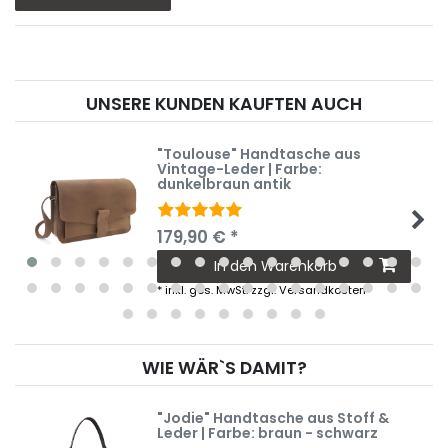
UNSERE KUNDEN KAUFTEN AUCH
"Toulouse" Handtasche aus
Vintage-Leder | Farbe:
dunkelbraun antik
179,90 € *
In den Warenkorb
*
inkl. ges. MwSt.
zzgl.
Versandkosten
WIE WÄR`S DAMIT?
"Jodie" Handtasche aus Stoff &
Leder | Farbe: braun - schwarz