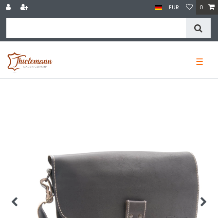
EUR
0
☰