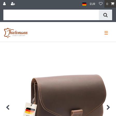
EUR
0
☰