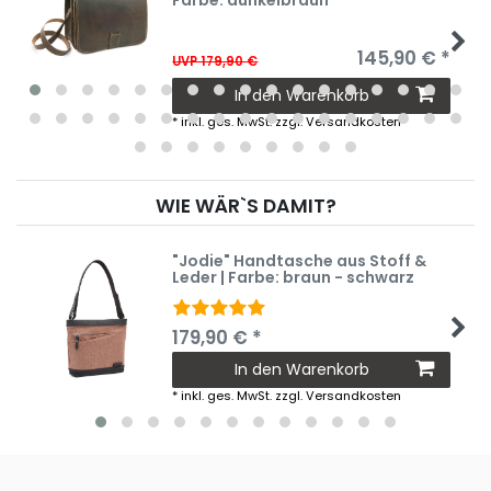
145,90 € *
UVP 179,90 €
In den Warenkorb
*
inkl. ges. MwSt.
zzgl.
Versandkosten
WIE WÄR`S DAMIT?
"Jodie" Handtasche aus Stoff &
Leder | Farbe: braun - schwarz
179,90 € *
In den Warenkorb
*
inkl. ges. MwSt.
zzgl.
Versandkosten