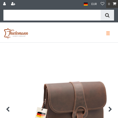
EUR
0
☰