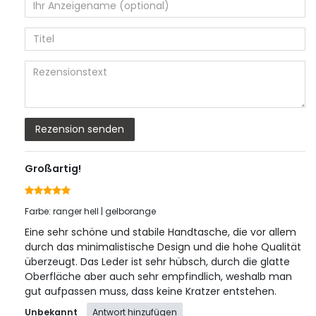
von
von
von
von
von
5
5
5
5
5
Ihr
Platzhalter
Anzeigename
Bewertungssternen
Bewertungssternen
Bewertungssternen
Bewertungssterne
Bewertungsster
(optional)
Titel
Rezensionstext
Rezension senden
Großartig!
Farbe: ranger hell | gelborange
Eine sehr schöne und stabile Handtasche, die vor allem
durch das minimalistische Design und die hohe Qualität
überzeugt. Das Leder ist sehr hübsch, durch die glatte
Oberfläche aber auch sehr empfindlich, weshalb man
gut aufpassen muss, dass keine Kratzer entstehen.
Unbekannt
Antwort hinzufügen