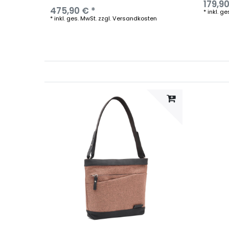
179,90
475,90 € *
*
inkl. ge
*
inkl. ges. MwSt.
zzgl.
Versandkosten