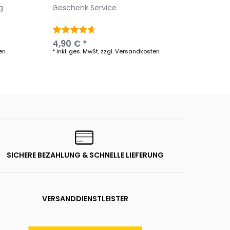
g
Geschenk Service
THEWO
Vintag
antik
4,90 € *
319,9
en
*
inkl. ges. MwSt.
zzgl.
Versandkosten
*
inkl. g
SICHERE BEZAHLUNG & SCHNELLE LIEFERUNG
VERSANDDIENSTLEISTER