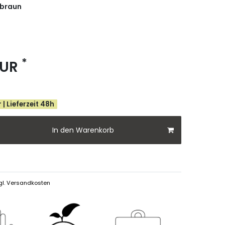
braun
*
EUR
 | Lieferzeit 48h
In den Warenkorb
gl.
Versandkosten