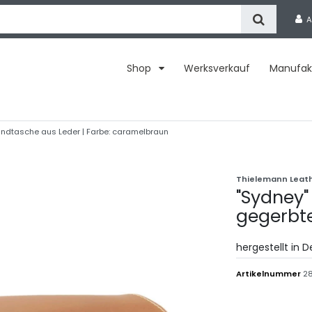
A
Shop
Werksverkauf
Manufak
andtasche aus Leder | Farbe: caramelbraun
Thielemann Leat
"Sydney"
gegerbt
hergestellt in 
Artikelnummer
28