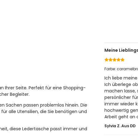
Meine Lieblin
Farbe: caramelb
Ich liebe mein
Ich überlege ob
n Ihrer Seite. Perfekt für eine Shopping-
machen lasse, s
cher Begleiter.
persönlicher fü
immer wieder ka
eben Sachen passen problemlos hinein. Die
hochwertig gem
ür alle Utensilien, die Sie benötigen und
Arbeit geht an d
Sylvia Z. Aus DD
nheit, diese Ledertasche passt immer und