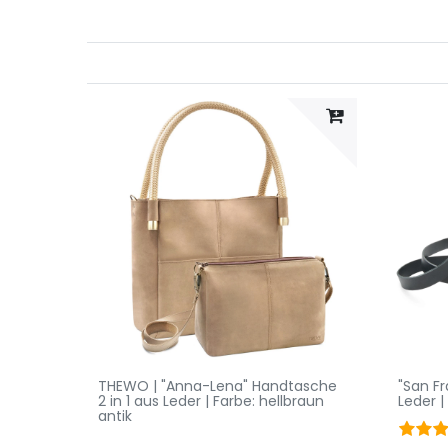
THEWO | "Anna-Lena" Handtasche
"San F
2 in 1 aus Leder | Farbe: hellbraun
Leder |
antik