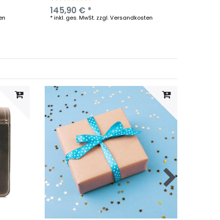
145,90 € *
104,9
en
*
inkl. ges. MwSt.
zzgl.
Versandkosten
*
inkl. g