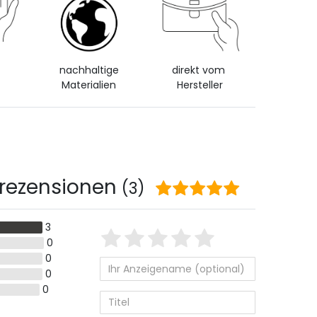
d
nachhaltige
direkt vom
Materialien
Hersteller
rezensionen
(3)
Bewertungssterne
3
1
2
3
4
5
0
0
von
von
von
von
von
0
5
5
5
5
5
Ihr
Platzhalter
0
Anzeigename
(optional)