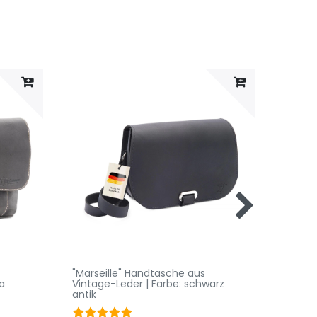
"Marseille" Handtasche aus
"Rimin
a
Vintage-Leder | Farbe: schwarz
gegerb
antik
dunke