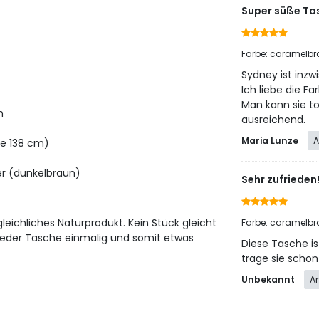
Super süße Ta
Farbe: caramelb
Sydney ist inzwi
Ich liebe die Fa
Man kann sie to
m
ausreichend.
Maria Lunze
A
nge 138 cm)
ger (dunkelbraun)
Sehr zufrieden
leichliches Naturprodukt. Kein Stück gleicht
Farbe: caramelb
jeder Tasche einmalig und somit etwas
Diese Tasche is
trage sie schon
Unbekannt
A