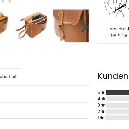
von Han
gefertigt
Kunden
icherheit
5
4
3
2
1