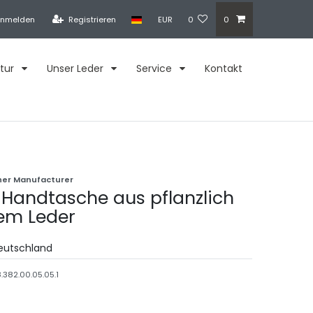
nmelden
Registrieren
EUR
0
0
tur
Unser Leder
Service
Kontakt
her Manufacturer
 Handtasche aus pflanzlich
em Leder
Deutschland
.382.00.05.05.1