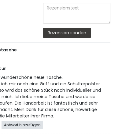
Bewertungssterne
Bewertungsster
Bewertungsst
Bewertungs
Bewertun
Titel
Rezensionstext
Rezension senden
gstasche
raun
e wunderschöne neue Tasche.
 ich mir noch eine Griff und ein Schulterpolster
o wird das schöne Stück noch individueller und
r mich. Ich liebe meine Tasche und würde sie
ufen. Die Handarbeit ist fantastisch und sehr
acht. Mein Dank für diese schöne, howertige
ie Mitarbeiter ihrer Firma.
Antwort hinzufügen