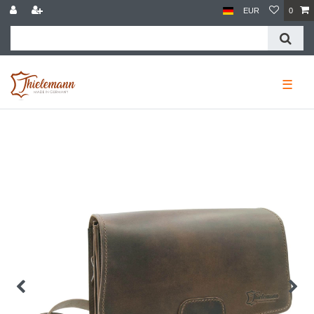
EUR
0
☰