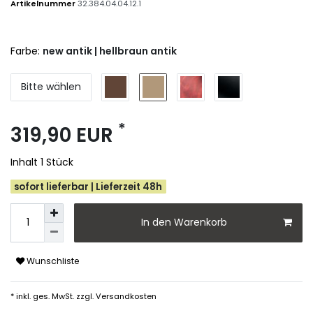
Artikelnummer
32.384.04.04.12.1
Farbe:
new antik | hellbraun antik
Bitte wählen
*
319,90 EUR
Inhalt
1
Stück
sofort lieferbar | Lieferzeit 48h
In den Warenkorb
Wunschliste
* inkl. ges. MwSt. zzgl.
Versandkosten