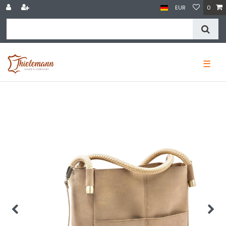
EUR
0
☰