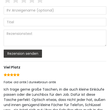
von
von
von
von
von
5
5
5
5
5
Ihr
Platzhalter
Anzeigename
Bewertungssternen
Bewertungssternen
Bewertungssternen
Bewertungssternen
Bewertungssterne
(optional)
Titel
Rezensionstext
Rezension senden
Viel Platz
Farbe: old antik | dunkelbraun antik
Ich trage gerne große Taschen, in die auch kleine Einkäufe
passen oder die Lunchbox für den Job. Dafür ist diese
Tasche perfekt. Optisch etwas, dass nicht jeder hat, außen
und innen genügend kleine Fächer für Telefon, Schlüssel
usw. , sie trägt sich gut über der Schulter aber auch in der