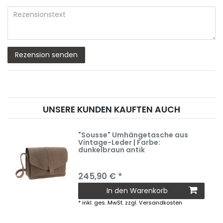
Bewertungssternen
Bewertungssternen
Bewertungssternen
Bewertungssternen
Bewertungssterne
(optional)
Titel
Rezensionstext
Rezension senden
UNSERE KUNDEN KAUFTEN AUCH
"Sousse" Umhängetasche aus
Vintage-Leder | Farbe:
dunkelbraun antik
245,90 € *
In den Warenkorb
*
inkl. ges. MwSt.
zzgl.
Versandkosten