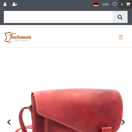
EUR
0
☰