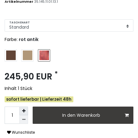
Artikelnummer
35.145.11.01.13.1
TASCHENART
Farbe:
rot antik
*
245,90 EUR
Inhalt
1
Stück
sofort lieferbar | Lieferzeit 48h
In den Warenkorb
Wunschliste