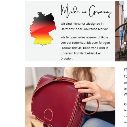
P
F
a
un
W
Ri
A
v
u