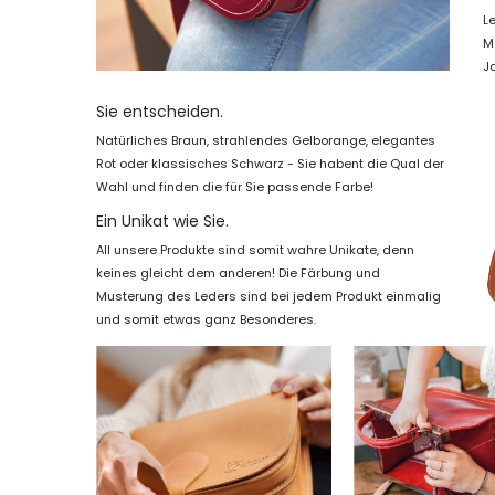
L
Ma
J
Sie entscheiden.
Natürliches Braun, strahlendes Gelborange, elegantes
Rot oder klassisches Schwarz - Sie habent die Qual der
Wahl und finden die für Sie passende Farbe!
Ein Unikat wie Sie.
All unsere Produkte sind somit wahre Unikate, denn
keines gleicht dem anderen! Die Färbung und
Musterung des Leders sind bei jedem Produkt einmalig
und somit etwas ganz Besonderes.