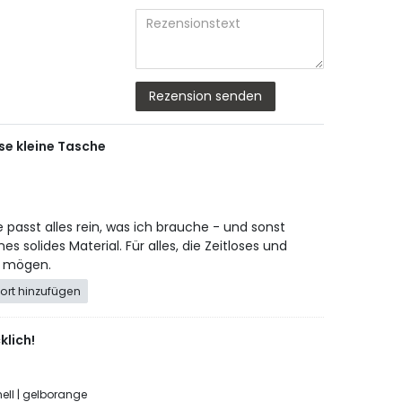
Bewertungsstern
Bewertungsste
Bewertungss
Bewertungs
Bewertun
Titel
Rezensionstext
Rezension senden
ese kleine Tasche
e passt alles rein, was ich brauche - und sonst
es solides Material. Für alles, die Zeitloses und
s mögen.
ort hinzufügen
klich!
hell | gelborange