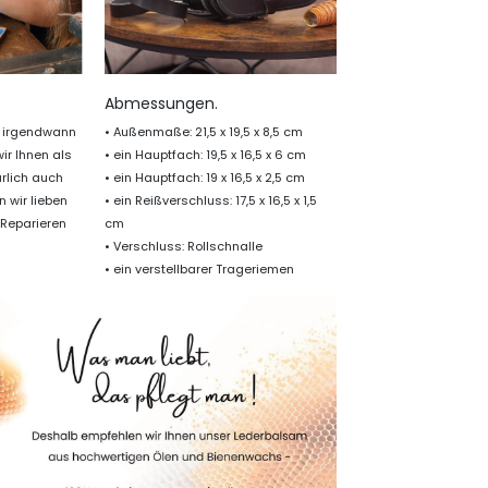
Abmessungen.
he irgendwann
• Außenmaße: 21,5 x 19,5 x 8,5 cm
wir Ihnen als
• ein Hauptfach: 19,5 x 16,5 x 6 cm
ürlich auch
• ein Hauptfach: 19 x 16,5 x 2,5 cm
n wir lieben
• ein Reißverschluss: 17,5 x 16,5 x 1,5
„Reparieren
cm
• Verschluss: Rollschnalle
• ein verstellbarer Trageriemen