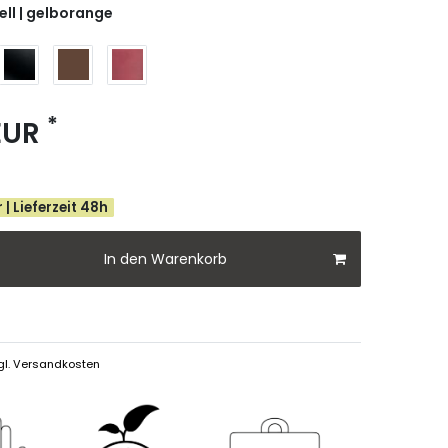
ell | gelborange
*
 EUR
 | Lieferzeit 48h
In den Warenkorb
gl.
Versandkosten