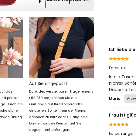
Ich liebe di
Farbe: rot
In die Tasch
nichts! Schön
Auf Sie angepasst.
Dauerhafte
auf das
Dank des verstellbaren Trageriemens
und perfekt
(112-130 cm) können Sie die
Maria
Antw
inge. Durch die
Gurtlänge auf Ihre Körpergröße
asche sicher
einstellen. Sollte Ihnen der Riemen
Frau ist glüc
 etwas Übung
dennoch zu kurz oder zu lang sein,
können wir den Riemen auf Sie
abgestimmt anfertigen.
Farbe: ranger 