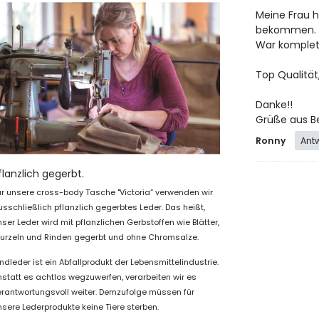
Meine Frau 
bekommen.
War komplet
Top Qualität,
Danke!!
Grüße aus Be
Ronny
Ant
flanzlich gegerbt.
ür unsere cross-body Tasche "Victoria“ verwenden wir
usschließlich pflanzlich gegerbtes Leder. Das heißt,
ser Leder wird mit pflanzlichen Gerbstoffen wie Blätter,
urzeln und Rinden gegerbt und ohne Chromsalze.
ndleder ist ein Abfallprodukt der Lebensmittelindustrie.
nstatt es achtlos wegzuwerfen, verarbeiten wir es
erantwortungsvoll weiter. Demzufolge müssen für
nsere Lederprodukte keine Tiere sterben.