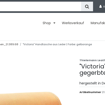
A
Shop
Werksverkauf
Manufak
en_21.389.68
"Victoria" Handtasche aus Leder | Farbe: gelborange
Thielemann Leat
"Victori
gegerbt
hergestellt in 
Artikelnummer
21