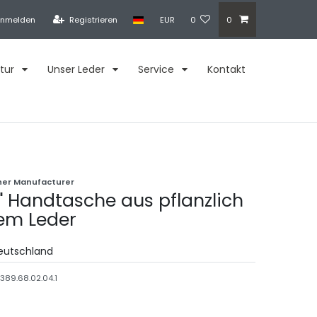
nmelden
Registrieren
EUR
0
0
tur
Unser Leder
Service
Kontakt
her Manufacturer
a" Handtasche aus pflanzlich
em Leder
Deutschland
.389.68.02.04.1