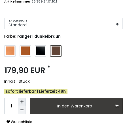
Artikelnummer
26.389.24.01.10.1
TASCHENART
Farbe:
ranger | dunkelbraun
*
179,90 EUR
Inhalt
1
Stück
sofort lieferbar | Lieferzeit 48h
In den Warenkorb
Wunschliste