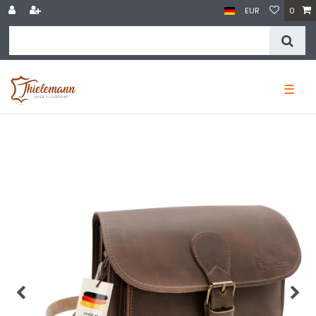
EUR
0
☰