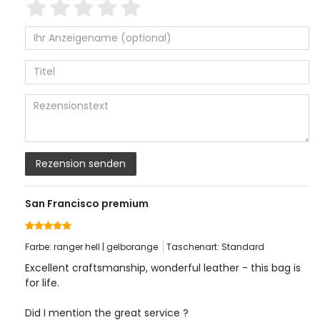
1
2
3
4
5
von
von
von
von
von
5
5
5
5
5
Ihr
Platzhalter
Anzeigename
Bewertungssternen
Bewertungssternen
Bewertungssternen
Bewertungssterne
Bewertungsster
(optional)
Titel
Rezensionstext
Rezension senden
San Francisco premium
Farbe: ranger hell | gelborange
Taschenart: Standard
Excellent craftsmanship, wonderful leather - this bag is
for life.
Did I mention the great service ?