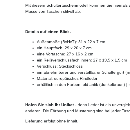
Mit diesem Schultertaschenmodell kommen Sie niemals a
Masse von Taschen stilvoll ab.
Details auf einen Blick:
Außenmaße (BxHxT): 31 x 22 x 7 cm
ein Hauptfach: 29 x 20 x 7 cm
eine Vortasche: 27 x 16 x 2 cm
ein Reißverschlussfach innen: 27 x 19,5 x 1,5 cm
Verschluss: Steckschloss
ein abnehmbarer und verstellbarer Schultergurt 
Material: europäisches Rindleder
erhältlich in den Farben: old antik (dunkelbraun) | r
Holen Sie sich Ihr Unikat
- denn Leder ist ein unverglei
anderen. Die Färbung und Musterung sind bei jeder Tas
Lieferung erfolgt ohne Inhalt.