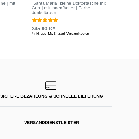
he | mit
"Santa Maria" kleine Doktortasche mit
"Santa 
Gurt | mit Innenfächer | Farbe:
Innenfä
dunkelbraun
345,90
345,90 € *
*
inkl. ge
*
inkl. ges. MwSt.
zzgl.
Versandkosten
SICHERE BEZAHLUNG & SCHNELLE LIEFERUNG
VERSANDDIENSTLEISTER