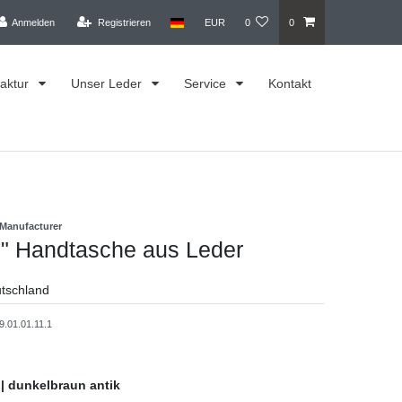
Anmelden
Registrieren
EUR
0
0
aktur
Unser Leder
Service
Kontakt
 Manufacturer
e" Handtasche aus Leder
utschland
9.01.01.11.1
 | dunkelbraun antik