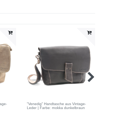
age-
"Venedig" Handtasche aus Vintage-
"Sydne
Leder | Farbe: mokka dunkelbraun
Farbe: