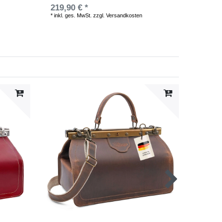
219,90 € *
179,90
*
inkl. ges. MwSt.
zzgl.
Versandkosten
*
inkl. ge