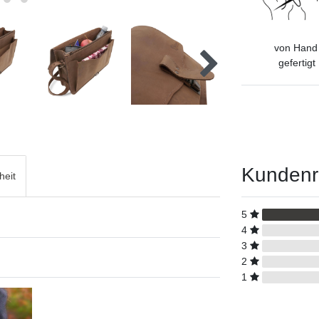
von Han
gefertigt
Kundenr
heit
5
4
3
2
1