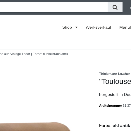
Shop
Werksverkauf
Manuf
e aus Vintage-Leder | Farbe: dunkelbraun antik
Thielemann Leather
"Toulous
hergestellt in De
Artikelnummer
31.37
Farbe:
old antik