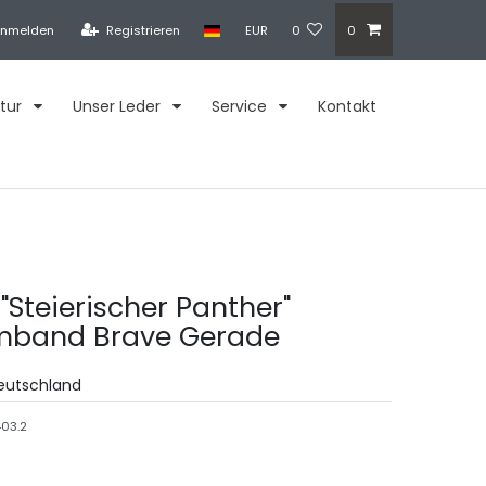
nmelden
Registrieren
EUR
0
0
tur
Unser Leder
Service
Kontakt
"Steierischer Panther"
mband Brave Gerade
Deutschland
03.2