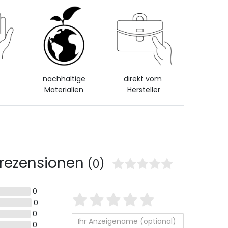
d
nachhaltige
direkt vom
Materialien
Hersteller
rezensionen
(0)
Bewertungssterne
0
1
2
3
4
5
0
0
von
von
von
von
von
0