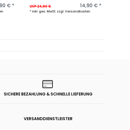
90 € *
14,90 € *
UVP 24,90 €
UVP 29
en
*
inkl. ges. MwSt.
zzgl.
Versandkosten
*
inkl. g
SICHERE BEZAHLUNG & SCHNELLE LIEFERUNG
VERSANDDIENSTLEISTER