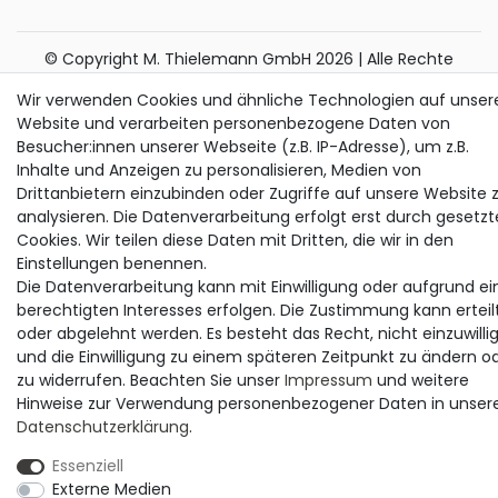
© Copyright M. Thielemann GmbH 2026 | Alle Rechte
vorbehalten.
Wir verwenden Cookies und ähnliche Technologien auf unser
Website und verarbeiten personenbezogene Daten von
alle Preise inkl. gesetzlicher MwSt. | zzgl. Versandkosten
Besucher:innen unserer Webseite (z.B. IP-Adresse), um z.B.
Die durchgestrichenen Preise entsprechen dem bisherigen Preis bei
Inhalte und Anzeigen zu personalisieren, Medien von
Thielemann.
Drittanbietern einzubinden oder Zugriffe auf unsere Website 
analysieren. Die Datenverarbeitung erfolgt erst durch gesetzt
Cookies. Wir teilen diese Daten mit Dritten, die wir in den
Einstellungen benennen.
Die Datenverarbeitung kann mit Einwilligung oder aufgrund ei
berechtigten Interesses erfolgen. Die Zustimmung kann erteil
oder abgelehnt werden. Es besteht das Recht, nicht einzuwilli
und die Einwilligung zu einem späteren Zeitpunkt zu ändern o
zu widerrufen. Beachten Sie unser
Impressum
und weitere
Hinweise zur Verwendung personenbezogener Daten in unser
Daten­schutz­erklärung
.
Essenziell
Externe Medien