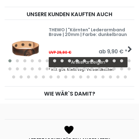
UNSERE KUNDEN KAUFTEN AUCH
THEWO | "Kärnten" Lederarmband
Brave | 20mm | Farbe: dunkelbraun
ab 9,90 € *
UVP 29,90 €
Artikel anzeigen
*
inkl. ges. MwSt.
zzgl.
Versandkosten
WIE WÄR`S DAMIT?