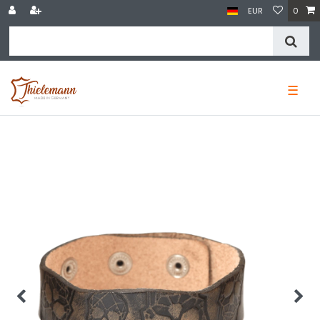
EUR
0
☰