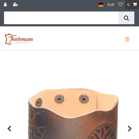
EUR
0
☰