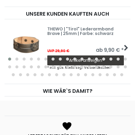
UNSERE KUNDEN KAUFTEN AUCH
THEWO | "Tirol" Lederarmband
Brave | 25mm | Farbe: schwarz
ab 9,90 € *
UVP 29,90 €
Artikel anzeigen
*
inkl. ges. MwSt.
zzgl.
Versandkosten
WIE WÄR`S DAMIT?