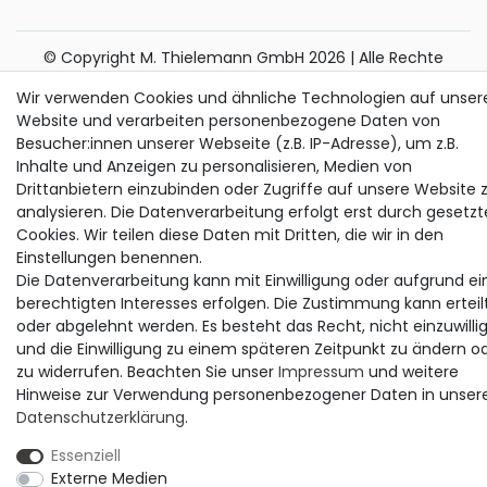
© Copyright M. Thielemann GmbH 2026 | Alle Rechte
vorbehalten.
Wir verwenden Cookies und ähnliche Technologien auf unser
Website und verarbeiten personenbezogene Daten von
alle Preise inkl. gesetzlicher MwSt. | zzgl. Versandkosten
Besucher:innen unserer Webseite (z.B. IP-Adresse), um z.B.
Die durchgestrichenen Preise entsprechen dem bisherigen Preis bei
Inhalte und Anzeigen zu personalisieren, Medien von
Thielemann.
Drittanbietern einzubinden oder Zugriffe auf unsere Website 
analysieren. Die Datenverarbeitung erfolgt erst durch gesetzt
Cookies. Wir teilen diese Daten mit Dritten, die wir in den
Einstellungen benennen.
Die Datenverarbeitung kann mit Einwilligung oder aufgrund ei
berechtigten Interesses erfolgen. Die Zustimmung kann erteil
oder abgelehnt werden. Es besteht das Recht, nicht einzuwilli
und die Einwilligung zu einem späteren Zeitpunkt zu ändern o
zu widerrufen. Beachten Sie unser
Impressum
und weitere
Hinweise zur Verwendung personenbezogener Daten in unser
Daten­schutz­erklärung
.
Essenziell
Externe Medien