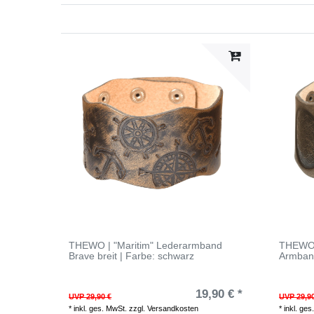
THEWO | "Maritim" Lederarmband
THEWO 
Brave breit | Farbe: schwarz
Armband
19,90 € *
UVP 29,90 €
UVP 29,9
*
inkl. ges. MwSt.
zzgl.
Versandkosten
*
inkl. ges