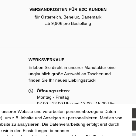
VERSANDKOSTEN FÜR B2C-KUNDEN
für Österreich, Benelux, Dänemark
ab 9,90€ pro Bestellung
WERKSVERKAUF
Erleben Sie direkt in unserer Manufaktur eine
unglaublich große Auswahl an Taschenund
finden Sie Ihr neues Lieblingsstück!
Öffnungszeiten:
Montag - Freitag
07.00 - 12.00 Uhr und 13.00 - 15.00 Uhr
f unserer Website und verarbeiten personenbezogene Daten
zusätzlich Dienstag
), um z.B. Inhalte und Anzeigen zu personalisieren, Medien von
13.00 - 18.00 Uhr
bsite zu analysieren. Die Datenverarbeitung erfolgt erst durch
ie wir in den Einstellungen benennen.