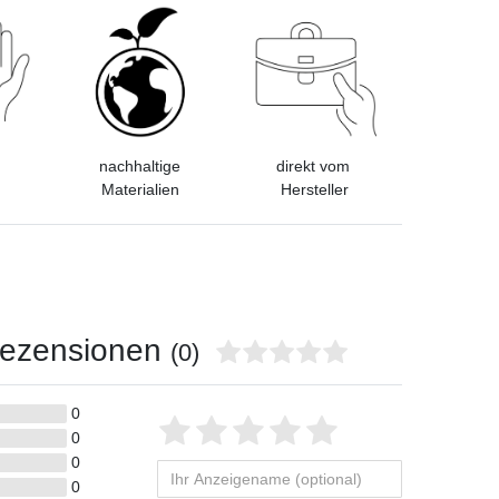
d
nachhaltige
direkt vom
Materialien
Hersteller
ezensionen
(0)
0
Bewertungssterne
1
2
3
4
5
0
0
von
von
von
von
von
0