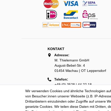
KONTAKT
Adresse:
M. Thielemann GmbH
August-Bebel-Str. 4
01454 Wachau | OT Leppersdorf
Telefon:
+49 (0) 3528 | 44 22 18
Wir verwenden Cookies und ähnliche Technologien au
e-Mail:
von Besucher:innen unserer Webseite (z.B. IP-Adresse
info@thielemann-lederwaren.de
Drittanbietern einzubinden oder Zugriffe auf unsere We
gesetzte Cookies. Wir teilen diese Daten mit Dritten, d