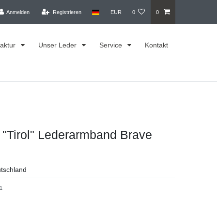
Anmelden
Registrieren
EUR
0
0
aktur
Unser Leder
Service
Kontakt
"Tirol" Lederarmband Brave
utschland
1