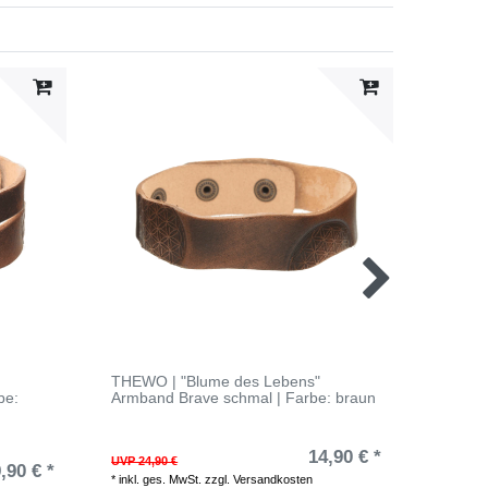
THEWO | "Blume des Lebens"
THEWO 
be:
Armband Brave schmal | Farbe: braun
Armban
14,90 € *
UVP 24,90 €
UVP 29,9
,90 € *
*
inkl. ges. MwSt.
zzgl.
Versandkosten
*
inkl. ge