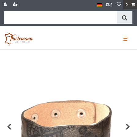
EUR
0
☰