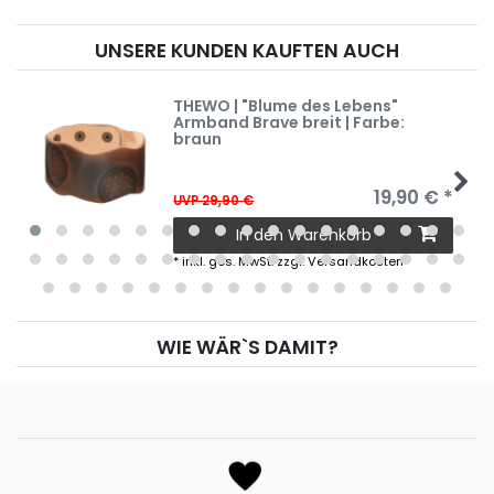
UNSERE KUNDEN KAUFTEN AUCH
THEWO | "Blume des Lebens"
Armband Brave breit | Farbe:
braun
19,90 € *
UVP 29,90 €
In den Warenkorb
*
inkl. ges. MwSt.
zzgl.
Versandkosten
WIE WÄR`S DAMIT?