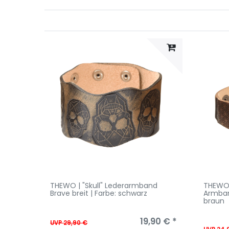
THEWO | "Skull" Lederarmband
THEWO 
Brave breit | Farbe: schwarz
Armban
braun
19,90 € *
UVP 29,90 €