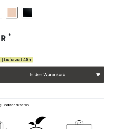
*
UR
 | Lieferzeit 48h
In den Warenkorb
gl.
Versandkosten