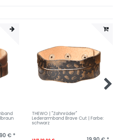
rmband
THEWO | "Zahnräder"
THEWO 
elbraun
Lederarmband Brave Cut | Farbe:
Brave 
schwarz
90 € *
UVP 29
19,90 € *