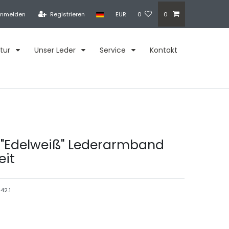
nmelden
Registrieren
EUR
0
0
tur
Unser Leder
Service
Kontakt
 "Edelweiß" Lederarmband
eit
42.1