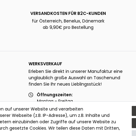
VERSANDKOSTEN FÜR B2C-KUNDEN
für Österreich, Benelux, Dänemark
ab 9,90€ pro Bestellung
WERKSVERKAUF
Erleben Sie direkt in unserer Manufaktur eine
unglaublich große Auswahl an Taschenund
finden Sie Ihr neues Lieblingsstück!
Öffnungszeiten:
Montag - Freitag
07.00 - 12.00 Uhr und 13.00 - 15.00 Uhr
n auf unserer Website und verarbeiten
er Webseite (z.B. IP-Adresse), um z.B. Inhalte und
zusätzlich Dienstag
ietern einzubinden oder Zugriffe auf unsere Website zu
e
13.00 - 18.00 Uhr
urch gesetzte Cookies. Wir teilen diese Daten mit Dritten,