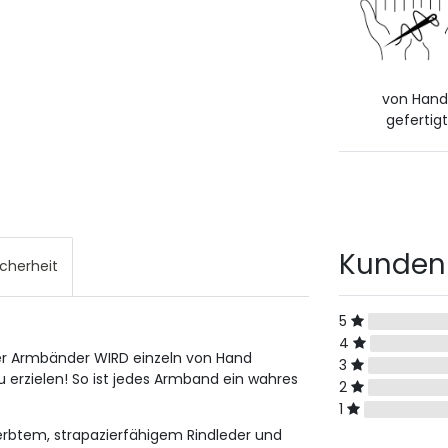
von Han
gefertigt
Kunden
icherheit
5
4
er Armbänder WIRD einzeln von Hand
3
 erzielen!
So ist jedes Armband ein wahres
2
1
gerbtem, strapazierfähigem Rindleder und