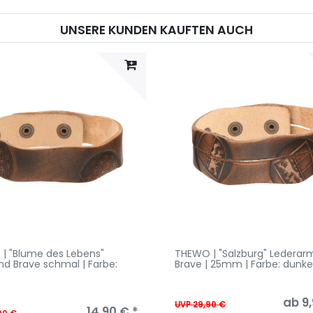
UNSERE KUNDEN KAUFTEN AUCH
| "Blume des Lebens"
THEWO | "Salzburg" Ledera
d Brave schmal | Farbe:
Brave | 25mm | Farbe: dunk
ab 9,
UVP 29,90 €
14,90 € *