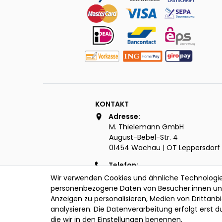
KONTAKT
Adresse:
M. Thielemann GmbH
August-Bebel-Str. 4
01454 Wachau | OT Leppersdorf
Telefon:
+49 (0) 3528 | 44 22 18
Wir verwenden Cookies und ähnliche Technologie
personenbezogene Daten von Besucher:innen unser
e-Mail:
Anzeigen zu personalisieren, Medien von Drittanb
info@thielemann-lederwaren.d
analysieren. Die Datenverarbeitung erfolgt erst d
die wir in den Einstellungen benennen.