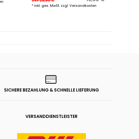
UVP 29,90 €
en
*
inkl. g
*
inkl. ges. MwSt.
zzgl.
Versandkosten
SICHERE BEZAHLUNG & SCHNELLE LIEFERUNG
VERSANDDIENSTLEISTER