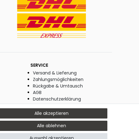
SERVICE
Versand & Lieferung
Zahlungsmöglichkeiten
Rückgabe & Umtausch
AGB
Datenschutzerklärung
Widerrufsrecht
Widerrufsformular
Alle akzeptieren
Impressum
Alle ablehnen
Auswahl akzeptieren