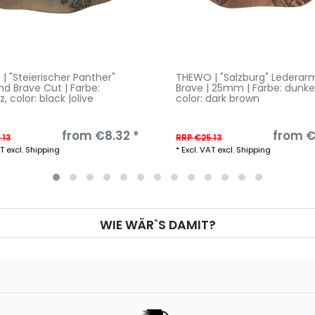
| "Steierischer Panther"
THEWO | "Salzburg" Ledera
d Brave Cut | Farbe:
Brave | 25mm | Farbe: dunk
z
, color: black |olive
color: dark brown
from €8.32 *
from €
.13
RRP €25.13
AT
excl.
Shipping
*
Excl. VAT
excl.
Shipping
WIE WÄR`S DAMIT?