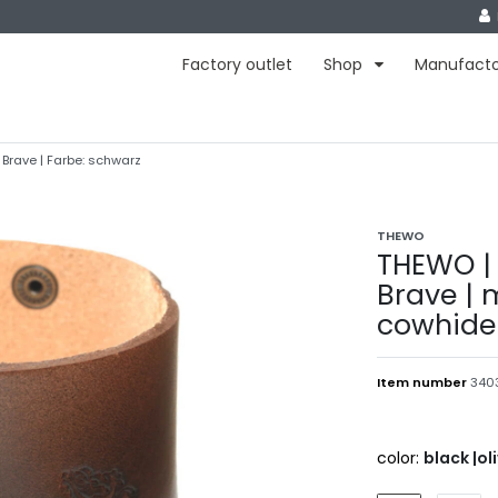
Factory outlet
Shop
Manufact
 Brave | Farbe: schwarz
THEWO
THEWO | 
Brave | 
cowhide 
Item number
340
color:
black |ol