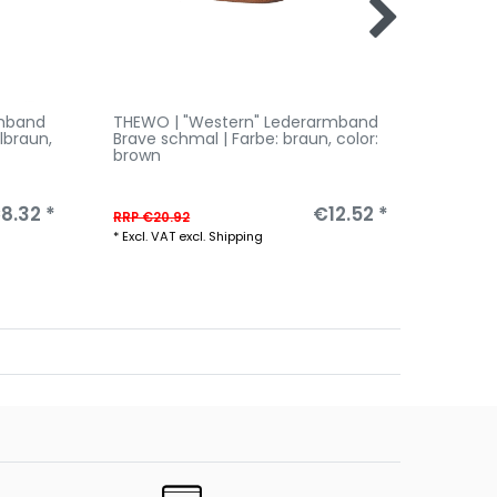
rmband
THEWO | "Western" Lederarmband
THEWO
elbraun
,
Brave schmal | Farbe: braun
, color:
Brave 
brown
black
8.32 *
€12.52 *
RRP €20.92
RRP €25
*
Excl. VAT
excl.
Shipping
*
Excl. V