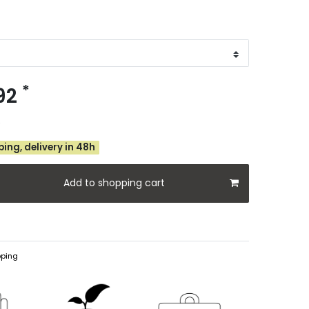
*
.92
e
ing, delivery in 48h
Add to shopping cart
ping