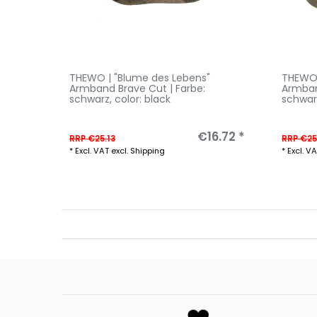
THEWO | "Blume des Lebens"
THEWO 
Armband Brave Cut | Farbe:
Armban
schwarz
, color: black
schwar
€16.72 *
RRP €25.13
RRP €25
*
Excl. VAT
excl.
Shipping
*
Excl. V