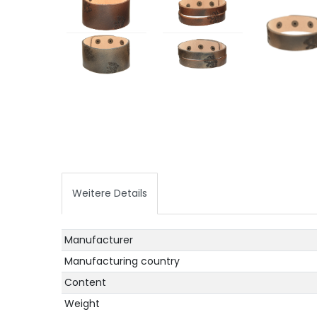
Weitere Details
Technical
Value
Manufacturer
characteristic
Manufacturing country
Content
Weight