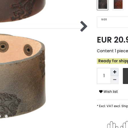
SIZE
EUR 20
Content
1
piec
Ready for shipp
Wish list
* Excl. VAT excl.
Ship