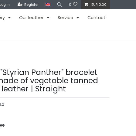
Log in
Register
0
EUR 0.00
ory
Our leather
Service
Contact
"Styrian Panther" bracelet
made of vegetable tanned
leather | Straight
3.2
ive