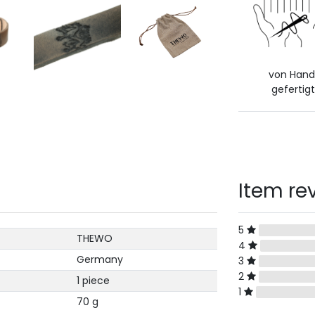
von Han
gefertigt
Item re
5
THEWO
4
Germany
3
2
1 piece
1
70 g