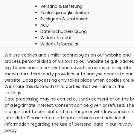
Versand & Lieferung
Zahlungsmöglichkeiten
Rückgabe & Umtausch
AGB
Datenschutzerklärung
Widerrufsrecht
Widerrufsformular
Impressum
We use cookies and similar technologies on our website and
process personal data of visitors to our website (e.g. IP addres
e.g. to personalise content and advertisements, to integrate
© Copyright M. Thielemann GmbH 2020 | Alle Rechte
media from third-party providers or to analyse access to our
vorbehalten.
website. Data processing only takes place when cookies are s
alle Preise inkl. gesetzlicher MwSt. | zzgl. Versandkosten
We share this data with third parties that we name in the
settings.
Data processing may be carried out with consent or on the b
of a legitimate interest. Consent can be given or refused. Th
is a right not to consent and to change or withdraw consent 
later date. Please note our
Legal disclosure
and additional
information regarding the use of personal data in our
Privacy
policy
.