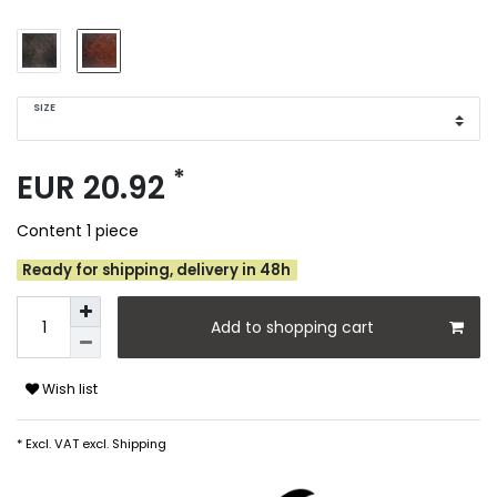
SIZE
*
EUR 20.92
Content
1
piece
Ready for shipping, delivery in 48h
Add to shopping cart
Wish list
* Excl. VAT excl.
Shipping