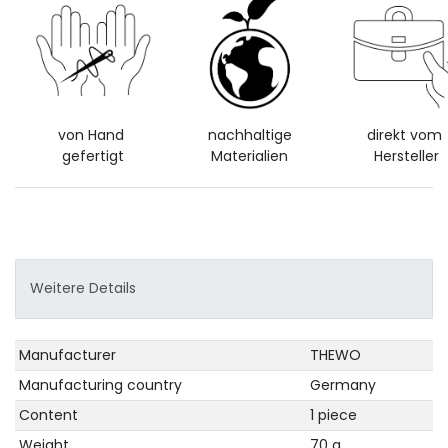
von Hand
nachhaltige
direkt vom
gefertigt
Materialien
Hersteller
Weitere Details
Technical
Value
Manufacturer
THEWO
characteristic
Manufacturing country
Germany
Content
1 piece
Weight
70 g