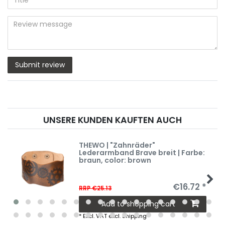
nickname
star
star
star
star
star
(optional)
Title
rating
rating
rating
rating
rating
Review
message
Submit review
UNSERE KUNDEN KAUFTEN AUCH
THEWO | "Zahnräder"
Lederarmband Brave breit | Farbe:
braun
, color: brown
€16.72 *
RRP €25.13
Add to shopping cart
*
Excl. VAT
excl.
Shipping