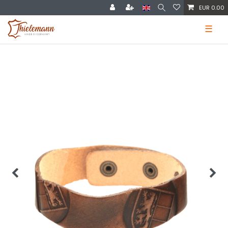
EUR 0.00
☰