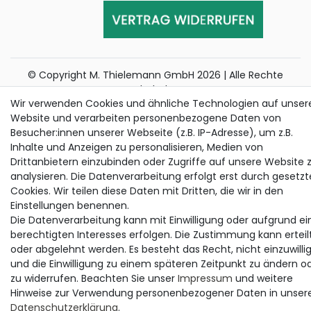
© Copyright M. Thielemann GmbH 2026 | Alle Rechte
vorbehalten.
Wir verwenden Cookies und ähnliche Technologien auf unser
alle Preise inkl. gesetzlicher MwSt. | zzgl. Versandkosten
Website und verarbeiten personenbezogene Daten von
Die durchgestrichenen Preise entsprechen dem bisherigen Preis bei
Besucher:innen unserer Webseite (z.B. IP-Adresse), um z.B.
Thielemann.
Inhalte und Anzeigen zu personalisieren, Medien von
Drittanbietern einzubinden oder Zugriffe auf unsere Website 
analysieren. Die Datenverarbeitung erfolgt erst durch gesetzt
Cookies. Wir teilen diese Daten mit Dritten, die wir in den
Einstellungen benennen.
Die Datenverarbeitung kann mit Einwilligung oder aufgrund ei
berechtigten Interesses erfolgen. Die Zustimmung kann erteil
oder abgelehnt werden. Es besteht das Recht, nicht einzuwilli
und die Einwilligung zu einem späteren Zeitpunkt zu ändern o
zu widerrufen. Beachten Sie unser
Impressum
und weitere
Hinweise zur Verwendung personenbezogener Daten in unser
Daten­schutz­erklärung
.