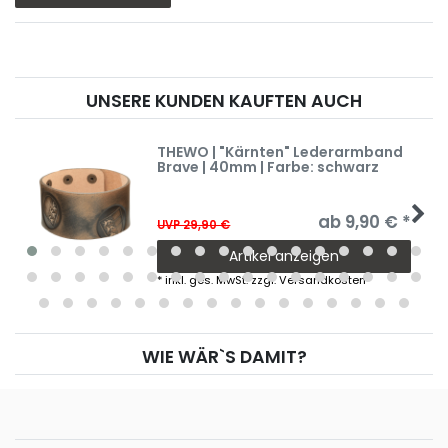
UNSERE KUNDEN KAUFTEN AUCH
THEWO | "Kärnten" Lederarmband
Brave | 40mm | Farbe: schwarz
ab 9,90 € *
UVP 29,90 €
Artikel anzeigen
*
inkl. ges. MwSt.
zzgl.
Versandkosten
WIE WÄR`S DAMIT?