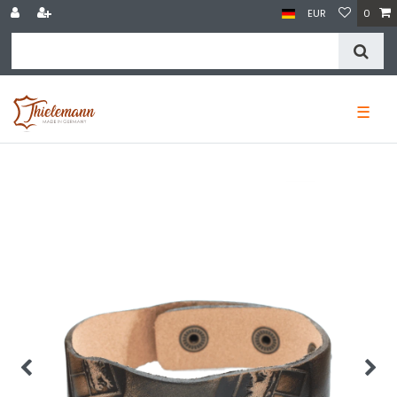
EUR
0
☰