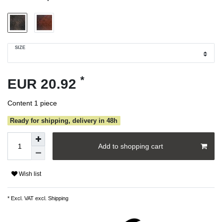
SIZE
*
EUR 20.92
Content
1
piece
Ready for shipping, delivery in 48h
Add to shopping cart
Wish list
* Excl. VAT excl.
Shipping