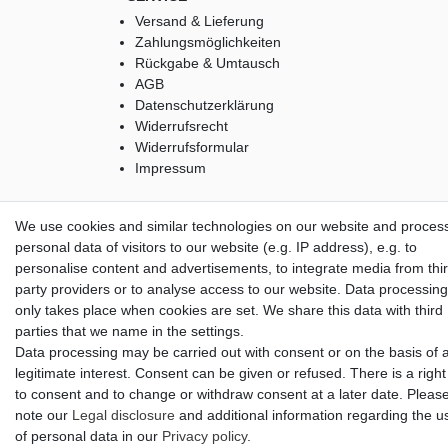
Versand & Lieferung
Zahlungsmöglichkeiten
Rückgabe & Umtausch
AGB
Datenschutzerklärung
Widerrufsrecht
Widerrufsformular
Impressum
We use cookies and similar technologies on our website and proces
© Copyright M. Thielemann GmbH 2020 | Alle Rechte
personal data of visitors to our website (e.g. IP address), e.g. to
vorbehalten.
personalise content and advertisements, to integrate media from thi
alle Preise inkl. gesetzlicher MwSt. | zzgl. Versandkosten
party providers or to analyse access to our website. Data processing
only takes place when cookies are set. We share this data with third
parties that we name in the settings.
Data processing may be carried out with consent or on the basis of 
legitimate interest. Consent can be given or refused. There is a right
to consent and to change or withdraw consent at a later date. Pleas
note our
Legal disclosure
and additional information regarding the u
of personal data in our
Privacy policy
.