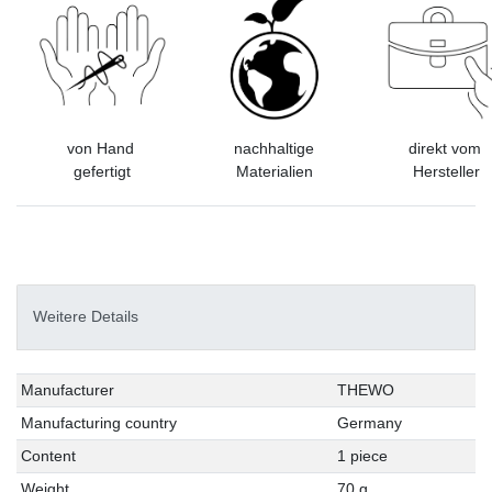
von Hand
nachhaltige
direkt vom
gefertigt
Materialien
Hersteller
Weitere Details
Technical
Value
Manufacturer
THEWO
characteristic
Manufacturing country
Germany
Content
1 piece
Weight
70 g