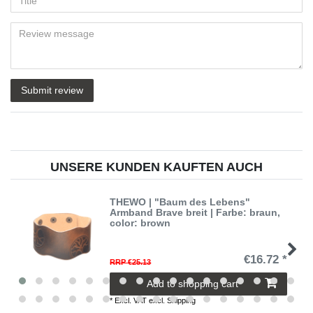
nickname
star
star
star
star
star
(optional)
Title
rating
rating
rating
rating
rating
Review
message
Submit review
UNSERE KUNDEN KAUFTEN AUCH
THEWO | "Baum des Lebens"
Armband Brave breit | Farbe: braun
,
color: brown
€16.72 *
RRP €25.13
Add to shopping cart
*
Excl. VAT
excl.
Shipping