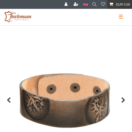
EUR 0.00
☰