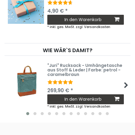
4,90 € *
In den Warenkorb
*
inkl. ges. MwSt.
zzgl.
Versandkosten
WIE WÄR`S DAMIT?
"Juri" Rucksack - Umhängetasche
aus Stoff & Leder | Farbe: petrol -
caramelbraun
269,90 € *
In den Warenkorb
*
inkl. ges. MwSt.
zzgl.
Versandkosten