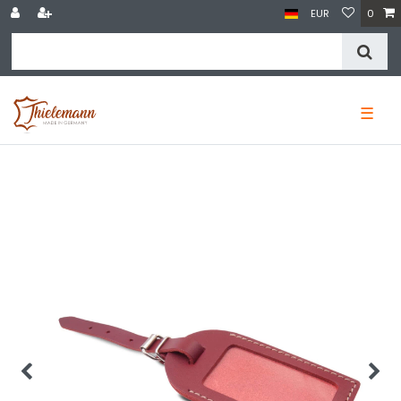
EUR
0
☰