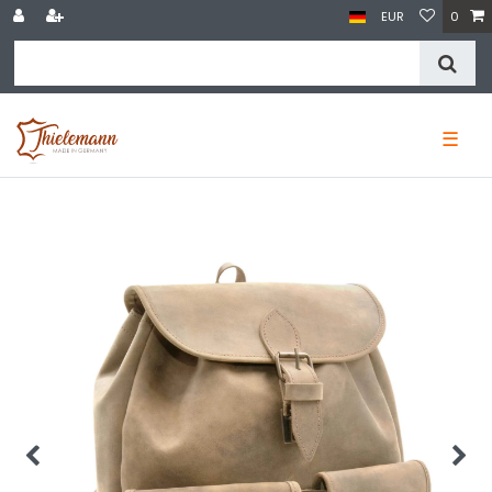
EUR
0
☰