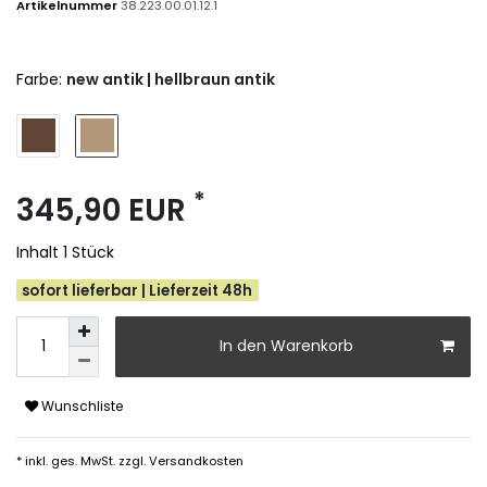
Artikelnummer
38.223.00.01.12.1
Farbe:
new antik | hellbraun antik
*
345,90 EUR
Inhalt
1
Stück
sofort lieferbar | Lieferzeit 48h
In den Warenkorb
Wunschliste
* inkl. ges. MwSt. zzgl.
Versandkosten