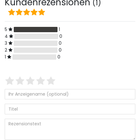
Kundenrezensionen
(1)
5
1
4
0
3
0
2
0
1
0
Bewertungssterne
1
2
3
4
5
von
von
von
von
von
5
5
5
5
5
Ihr
Platzhalter
Anzeigename
Bewertungssternen
Bewertungssternen
Bewertungssternen
Bewertungssternen
Bewertungssterne
(optional)
Titel