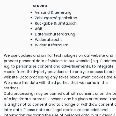
SERVICE
Versand & Lieferung
Zahlungsmöglichkeiten
Rückgabe & Umtausch
AGB
Datenschutzerklärung
Widerrufsrecht
Widerrufsformular
Impressum
We use cookies and similar technologies on our website and
process personal data of visitors to our website (e.g. IP addres
e.g. to personalise content and advertisements, to integrate
© Copyright M. Thielemann GmbH 2020 | Alle Rechte
media from third-party providers or to analyse access to our
vorbehalten.
website. Data processing only takes place when cookies are s
alle Preise inkl. gesetzlicher MwSt. | zzgl. Versandkosten
We share this data with third parties that we name in the
settings.
Data processing may be carried out with consent or on the b
of a legitimate interest. Consent can be given or refused. Th
is a right not to consent and to change or withdraw consent 
later date. Please note our
Legal disclosure
and additional
information regarding the use of personal data in our
Privacy