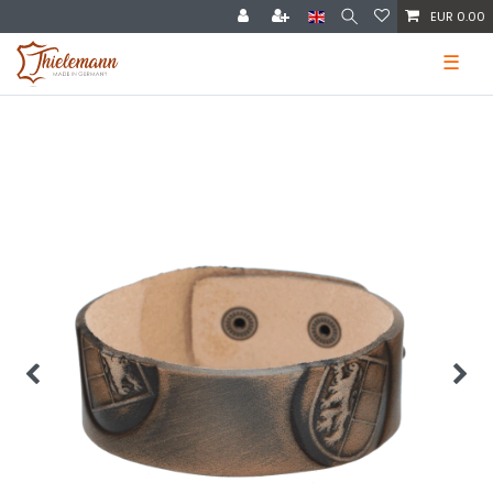
EUR 0.00
☰