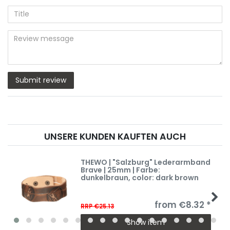
5
5
5
5
5
Your
Placeholder
nickname
star
star
star
star
star
(optional)
Title
rating
rating
rating
rating
rating
Review
message
Submit review
UNSERE KUNDEN KAUFTEN AUCH
THEWO | "Salzburg" Lederarmband
Brave | 25mm | Farbe:
dunkelbraun
, color: dark brown
from €8.32 *
RRP €25.13
Show item