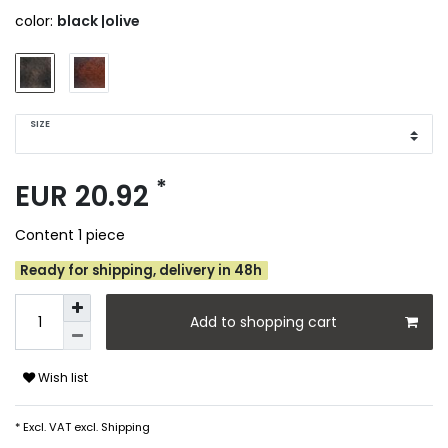
color:
black |olive
SIZE
*
EUR 20.92
Content
1
piece
Ready for shipping, delivery in 48h
Add to shopping cart
Wish list
* Excl. VAT excl.
Shipping