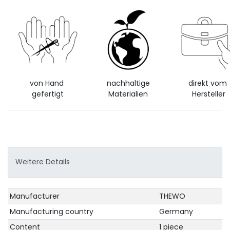
von Hand
nachhaltige
direkt vom
gefertigt
Materialien
Hersteller
Weitere Details
Technical
Value
Manufacturer
THEWO
characteristic
Manufacturing country
Germany
Content
1 piece