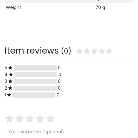
Weight
70 g
Item reviews
(0)
5
0
4
0
3
0
2
0
1
0
Star
1
2
3
4
5
rating
of
of
of
of
of