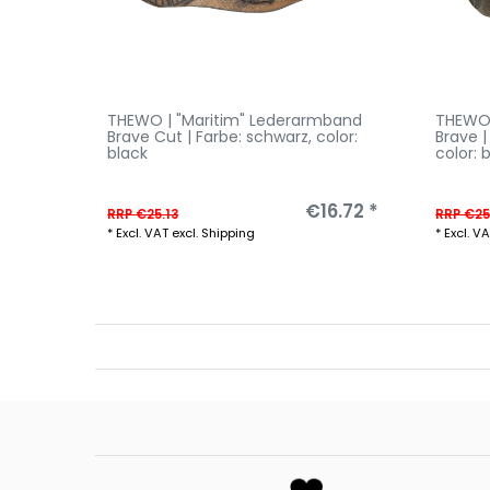
THEWO | "Maritim" Lederarmband
THEWO 
Brave Cut | Farbe: schwarz
, color:
Brave 
black
color: 
€16.72 *
RRP €25.13
RRP €25
*
Excl. VAT
excl.
Shipping
*
Excl. V