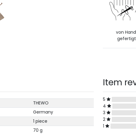
von Han
gefertigt
Item re
5
THEWO
4
Germany
3
2
1 piece
1
70 g