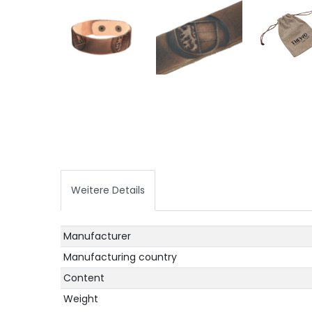
Weitere Details
Technical
Value
Manufacturer
characteristic
Manufacturing country
Content
Weight