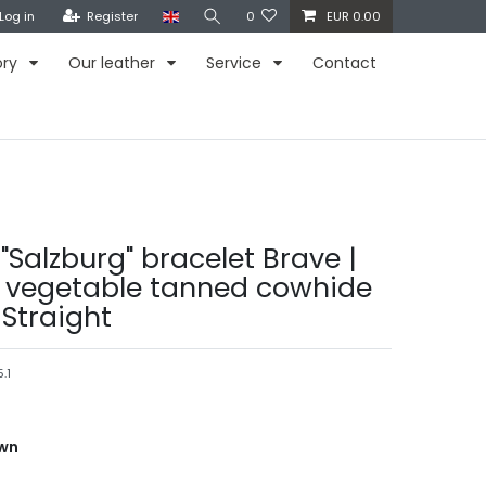
Log in
Register
0
EUR 0.00
ory
Our leather
Service
Contact
"Salzburg" bracelet Brave |
 vegetable tanned cowhide
 Straight
.1
own