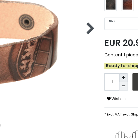
SIZE
EUR 20
Content
1
piec
Ready for shipp
Wish list
* Excl. VAT excl.
Ship