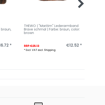
"
THEWO | "Maritim" Lederarmband
THEWO 
: braun
,
Brave schmal | Farbe: braun
, color:
Armban
brown
schwa
6.72 *
€12.52 *
RRP €25.13
RRP €25
*
Excl. VAT
excl.
Shipping
*
Excl. V