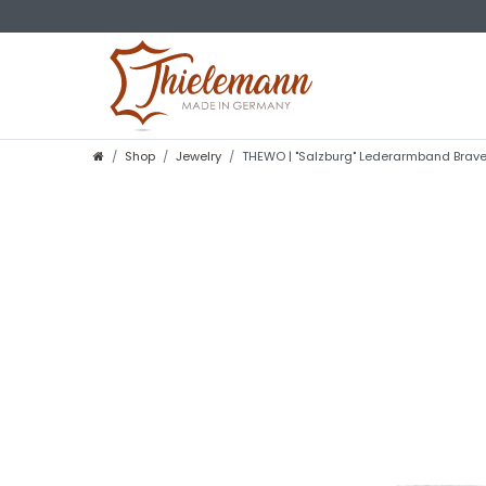
Shop
Jewelry
THEWO | "Salzburg" Lederarmband Brave