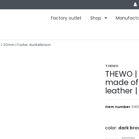
Factory outlet
Shop
Manufact
 | 20mm | Farbe: dunkelbraun
THEWO
THEWO | 
made of
leather |
Item number
3405
color:
dark br