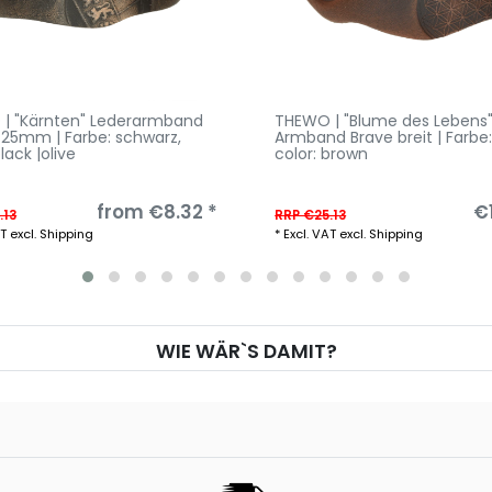
| "Kärnten" Lederarmband
THEWO | "Blume des Lebens
| 25mm | Farbe: schwarz
,
Armband Brave breit | Farbe
black |olive
color: brown
from €8.32 *
€1
.13
RRP €25.13
AT
excl.
Shipping
*
Excl. VAT
excl.
Shipping
WIE WÄR`S DAMIT?