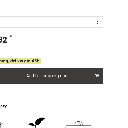
*
.92
e
ing, delivery in 48h
Add to shopping cart
ping