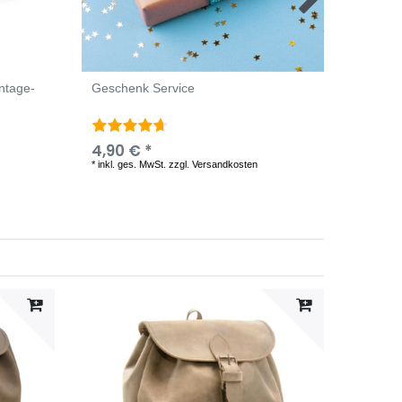
intage-
Geschenk Service
"Atlant
Leder |
4,90 € *
29,90
*
inkl. ges. MwSt.
zzgl.
Versandkosten
*
inkl. ge