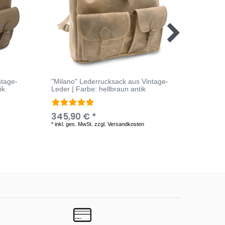
ntage-
"Milano" Lederrucksack aus Vintage-
"Rio d
ik
Leder | Farbe: hellbraun antik
Vintage
345,90 € *
325,9
*
inkl. ges. MwSt.
zzgl.
Versandkosten
*
inkl. ge