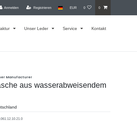
Anmelden
Registrieren
EUR
0
0
aktur
Unser Leder
Service
Kontakt
her Manufacturer
asche aus wasserabweisendem
utschland
.061.12.10.21.0